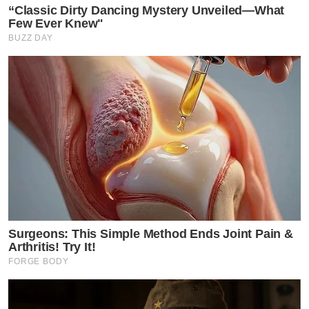
“Classic Dirty Dancing Mystery Unveiled—What
Few Ever Knew"
BUZZ DAY
Surgeons: This Simple Method Ends Joint Pain &
Arthritis! Try It!
FORGE BODY