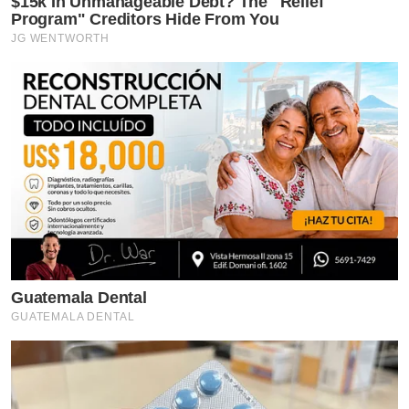
$15k In Unmanageable Debt? The "Relief
Program" Creditors Hide From You
JG WENTWORTH
Guatemala Dental
GUATEMALA DENTAL