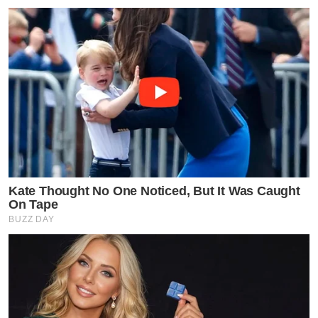
Kate Thought No One Noticed, But It Was Caught
On Tape
BUZZ DAY