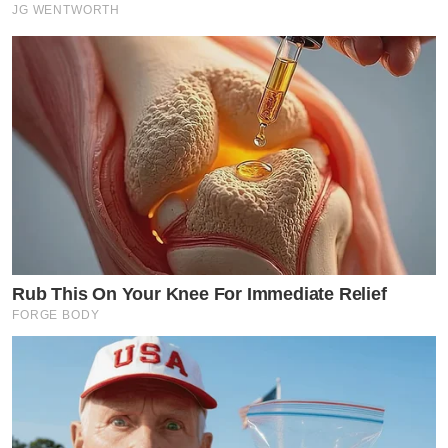
JG WENTWORTH
Rub This On Your Knee For Immediate Relief
FORGE BODY