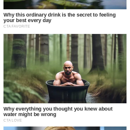
Why this ordinary drink is the secret to feeling
your best every day
CTA FAVORITE
ข่าวที่เกี่ยวข้อง
จึ้งมาก!! น้ำเพชร อิสรีย์ เปิด
Why everything you thought you knew about
ลุค นางมโหทรเทวี นาง
water might be wrong
CTA LOVE
สงกรานต์ประจำวันเสาร์