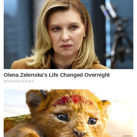
เบส คำสิงห์ เปิดใจทั้งน้ำตา!!
กับเรื่องราวความรักในอดีต
เผยย้อนเวลากลับไปได้ อยาก
กลับไปคบอดีตแฟนเก่า
Olena Zelenska's Life Changed Overnight
by TVPOOL ONLINE
BRAINBERRIES