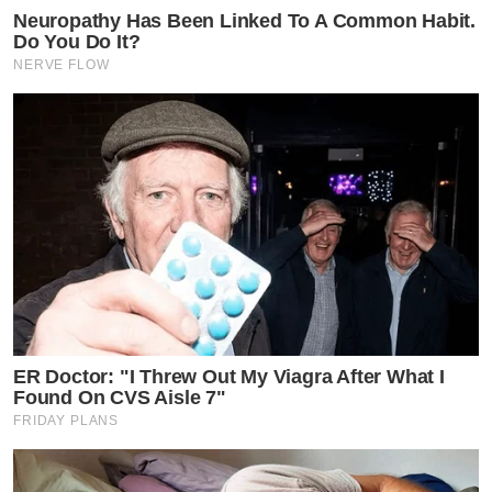
Neuropathy Has Been Linked To A Common Habit.
Do You Do It?
NERVE FLOW
ER Doctor: "I Threw Out My Viagra After What I
Found On CVS Aisle 7"
FRIDAY PLANS