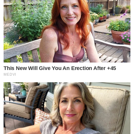
This New Will Give You An Erection After +45
MEDVI