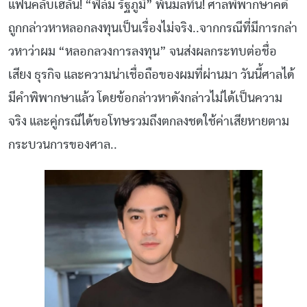
แฟนคลับเฮลั่น! “ฟิล์ม รัฐภูมิ” พ้นมลทิน! ศาลพิพากษาคดี
ถูกกล่าวหาหลอกลงทุนเป็นเรื่องไม่จริง..จากกรณีที่มีการกล่า
วหาว่าผม “หลอกลวงการลงทุน” จนส่งผลกระทบต่อชื่อ
เสียง ธุรกิจ และความน่าเชื่อถือของผมที่ผ่านมา วันนี้ศาลได้
มีคำพิพากษาแล้ว โดยข้อกล่าวหาดังกล่าวไม่ได้เป็นความ
จริง และคู่กรณีได้ขอโทษรวมถึงตกลงชดใช้ค่าเสียหายตาม
กระบวนการของศาล..