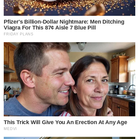
Pfizer's Billion-Dollar Nightmare: Men Ditching
Viagra For This 87¢ Aisle 7 Blue Pill
FRIDAY PLANS
This Trick Will Give You An Erection At Any Age
MEDVI