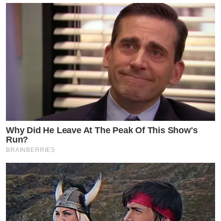
จึ้งมาก!! น้ำเพชร อิสรีย์ เปิด
ลุค นางมโหทรเทวี นาง
สงกรานต์ประจำวันเสาร์
เบส คำสิงห์ เปิดใจทั้งน้ำตา!!
กับเรื่องราวความรักในอดีต
Why Did He Leave At The Peak Of This Show's
เผยย้อนเวลากลับไปได้ อยาก
Run?
BRAINBERRIES
กลับไปคบอดีตแฟนเก่า
by TVPOOL ONLINE