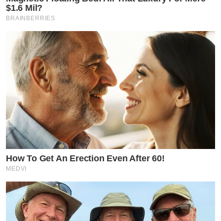
$1.6 Mil?
BRAINBERRIES
How To Get An Erection Even After 60!
MEDVI