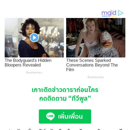
เกาะติดข่าวดาราก่อนใคร
กดติดตาม
“ทีวีพูล”