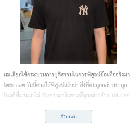
ผมเลือกใช้กระบวนการยุติธรรมในการพิสูจน์ข้อเท็จจริงมา
โดยตลอด วันนี้ศาลได้พิสูจน์แล้วว่า สิ่งที่ผมถูกกล่าวหา ถูก
โจมตีที่ผ่านมาไม่เป็นความจริงตามที่ถูกกล่าวอ้าง แต่แปลก
ตรงที่ทุกคดี พอทุกคนไหว้ขอโทษผมเสร็จจะบอกว่า มีคนสั่ง
อ่านเพิ่ม
ให้ทำ มีคนอยากให้พูดให้เราเสียหาย ตัวการ ตัวแต่งเรื่อง
เก็บข้อมูลในศาล ส่งตำรวจกันต่อครับ เพราะ คุกรอมันอยู่