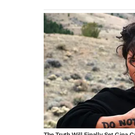
อีกหนึ่งค่ำคืนแห่งความทรงจำของวงการแพทย์และคว
𝑬𝑫𝑬𝑵𝑪𝑶𝑳𝑶𝑹𝑺 𝑰𝑵𝑽𝑰𝑵𝑪𝑰𝑩𝑳𝑬 : 𝟏𝟎 AND 𝑬𝑳
บริษัท อีเด็นคัลเลอร์ (ประเทศไทย) จำกัด ซึ่งจัดขึ
5 โรงแรม Hyatt Regency Bangkok Sukhumvit
งานครั้งนี้ไม่เพียงเป็นการเฉลิมฉลองความสำเร็จต
ความงาม ผ่านการเปิดตัว โปรแกรมอีลองเซ่ (Ellan
The Truth Will Finally Set Gina 