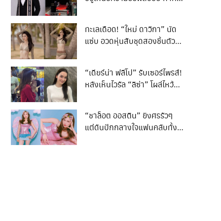
การกระทำนั้นสร้างความสูญ
เสียให้ผู้อื่น ’’ เด็ก ‘‘ควรได้รับ
ทะเลเดือด! “ใหม่ ดาวิกา” นัด
โทษเทียบเท่าผู้ใหญ่ เพื่อความ
แซ่บ อวดหุ่นสับชุดสองชิ้นตัวจิ๋ว
ศักสิทธิ์ของกฏหมาย”
บิกินีตาข่ายกร้าวใจ
“เดียร์น่า ฟลีโป” รับเซอร์ไพรส์!
หลังเห็นไวรัล “ลิซ่า” โผล่ไหว้
พระพิฆเนศห้วยขวาง
“ชาล็อต ออสติน” ยิงศรรัวๆ
แต่ดันปักกลางใจแฟนคลับทั้ง
ประเทศ