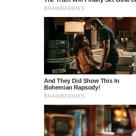
เปิดเวทีแห่งองค์ความรู้ สู่ค่ำคืนแห่งการเฉลิมฉลอง
BRAINBERRIES
กิจกรรมภายในงานเริ่มต้นตั้งแต่ช่วงเย็น ด้วยการลงท
องค์ความรู้เกี่ยวกับโปรแกรมอีลองเซ่ ก่อนจะเข้าส
ประทับใจตั้งแต่ก้าวแรกด้วย Mini Concert โดยแขกร
ตั้งแต่ช่วงต้นของค่ำคืน ถ่ายทอดบทเพลงอย่างมีพลังแ
บรรยากาศของงานได้ทันที
And They Did Show This In
Bohemian Rapsody!
BRAINBERRIES