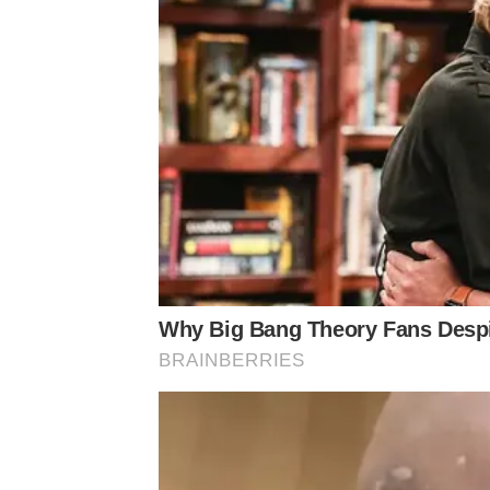
ถ่ายทอดความสำเร็จ 10 ปี และวิสัยทัศน์สู่อนาคต
Why Big Bang Theory Fans Despi
ภายในงานมีการนำเสนอความสำเร็จของบริษัท Edenco
BRAINBERRIES
แตน – ดร.ชุติมา อัศนีรดากร ประธานเจ้าหน้าที่บริห
แนะนำผลิตภัณฑ์ในเครือ และการแสดงความขอบคุณ