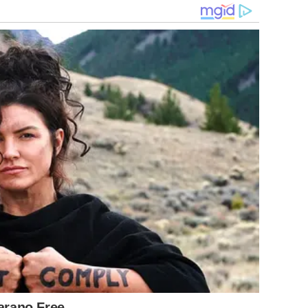
ามงามในประเทศไทย ได้ถูกบันทึกไว้อย่างยิ่งใหญ่ในงาน
𝑳𝑨𝑵𝑺𝑬 𝑮𝑹𝑨𝑵𝑫 𝑳𝑨𝑼𝑵𝑪𝑯 งานเฉลิมฉลองครบรอบ 10 ปี ของ
้นเมื่อวันพฤหัสบดีที่ 7 พฤษภาคม 2569 ณ Regency Ballroom ชั้น
ลอดทศวรรษที่ผ่านมา แต่ยังเป็นการประกาศก้าวใหม่ของวงการ
sé program) อย่างเป็นทางการในประเทศไทย
Carano Free