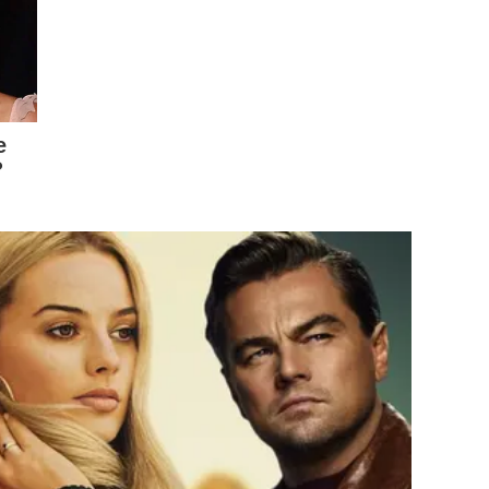
e
?
งเซ่ (Ellansé program) อย่างเป็นทางการเป็นครั้งแรกใน
นธมิตรระดับนานาชาติ ซึ่งตอกย้ำถึงมาตรฐานระดับสากล
 Advisory Board Team และ International KOLs ที่ร่วมแบ่ง
ิวในปัจจุบัน ร่วมถึงการอัปเดทความเคลื่อนไหวของโปรแกรมอี