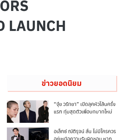
OLORS
D LAUNCH
ข่าวยอดนิยม
“จุ๋ย วรัทยา” เปิดลุคหัวโล้นครั้ง
แรก ทุ่มสุดตัวเพื่อบทบาทใหม่
อเล็กซ์ ณัติรุจน์ ลั่น ไม่มีใครควร
อยู่เหนือความรับผิดชอบ หาก