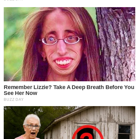
Remember Lizzie? Take A Deep Breath Before You
See Her Now
BUZZ DAY