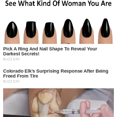
Pick A Ring And Nail Shape To Reveal Your
Darkest Secrets!
BUZZ DAY
Colorado Elk's Surprising Response After Being
Freed From Tire
BUZZ DAY
เรียกได้ว่า คานส์ปีนี้ “ฟลุ๊ค กะล่อน” ไม่ได้มาเล่นๆ แต่มา
เพื่อเสิร์ฟความปังแบบเต็มสิบไม่มีหักจริงๆ!