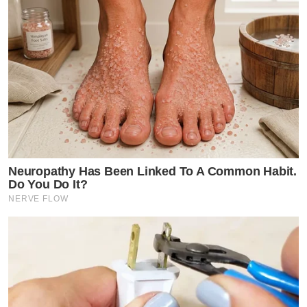
Neuropathy Has Been Linked To A Common Habit.
Do You Do It?
NERVE FLOW