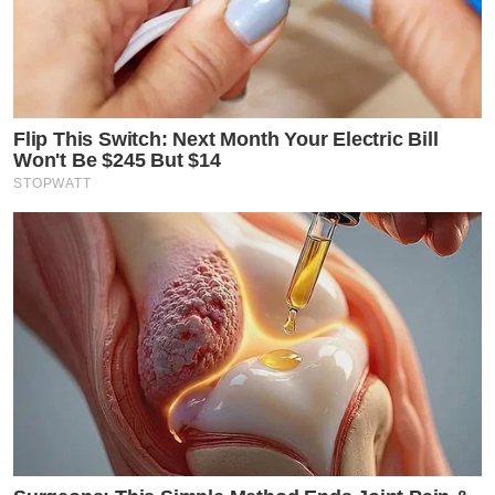
Flip This Switch: Next Month Your Electric Bill
Won't Be $245 But $14
STOPWATT