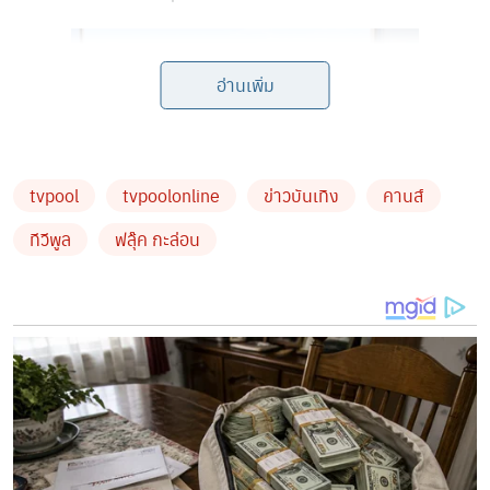
อ่านเพิ่ม
tvpool
tvpoolonline
ข่าวบันเทิง
คานส์
ทีวีพูล
ฟลุ๊ค กะล่อน