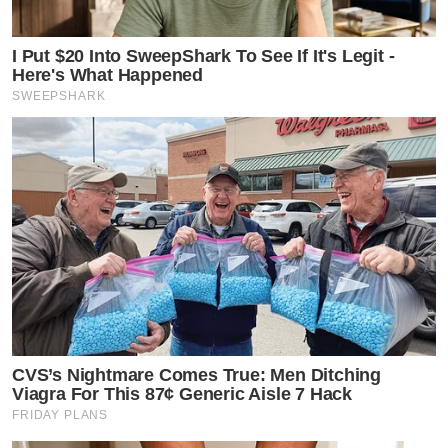
I Put $20 Into SweepShark To See If It's Legit -
Here's What Happened
SWEEPSHARK
CVS’s Nightmare Comes True: Men Ditching
Viagra For This 87¢ Generic Aisle 7 Hack
FRIDAY PLANS