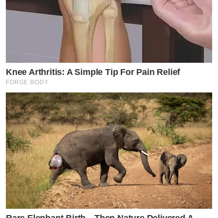
by TVPOOL ONLINE
Knee Arthritis: A Simple Tip For Pain Relief
FORGE BODY
Rare Elephant Birth—Then Nature Delivered A