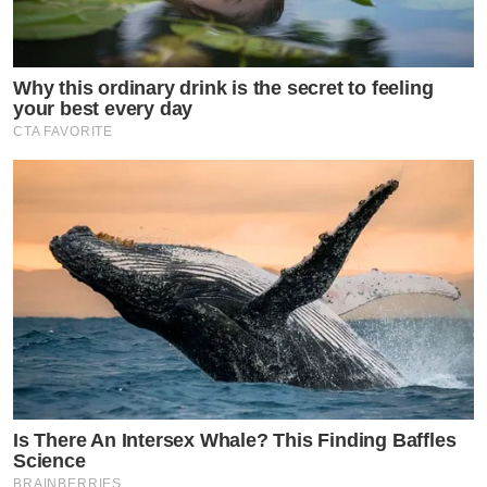
โดยนครสวรรค์สะท้อนแนวคิด Modern Chinese ขณะที่
พิษณุโลกถ่ายทอดเสน่ห์ล้านนาผ่านแนวคิด A Touch of
Why this ordinary drink is the secret to feeling
LANNA Charm เพื่อสร้างความภาคภูมิใจและความผูกพัน
your best every day
ระหว่างผู้อยู่อาศัยกับเมืองที่ตนเองเติบโต”
CTA FAVORITE
นอกจากคุณภาพโครงการและการรับประกันโครงสร้าง 10
ปี ลูกบ้าน SŌLVANI ยังได้รับสิทธิประโยชน์ผ่าน Pri-d
Loyalty Program ซึ่งเชื่อมโยงเครือข่ายพันธมิตรกว่า 50
แบรนด์ และสิทธิประโยชน์มากกว่า 90 รายการ ครอบคลุม
ทั้งด้านอาหาร ไลฟ์สไตล์ สุขภาพ และบริการต่าง ๆ เพื่อยก
ระดับประสบการณ์การอยู่อาศัยในระยะยาว” คุณดำรงศักดิ์
กล่าวในตอนท้าย
Is There An Intersex Whale? This Finding Baffles
Science
อีกหนึ่งไฮไลต์ของการเปิดตัวโครงการ คือการได้รับเกียรติ
BRAINBERRIES