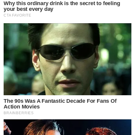
Why this ordinary drink is the secret to feeling
your best every day
ปัจจุบันไม่ได้พิจารณาเพียงทำเลหรือขนาดพื้นที่ แต่ให้ความ
CTA FAVORITE
สำคัญกับฟังก์ชันการอยู่อาศัย คุณภาพงานก่อสร้าง การ
บริการหลังการขาย และความมั่นใจในระยะยาว นครสวรรค์
และพิษณุโลกเป็น 2 เมืองเศรษฐกิจสำคัญของภาคเหนือ
ตอนล่างที่มีฐานผู้ประกอบการท้องถิ่น เจ้าของธุรกิจ
บุคลากรทางการแพทย์ และกลุ่มครอบครัวกำลังซื้อสูงเติบโต
ต่อเนื่อง ขณะที่ซัพพลายบ้านเดี่ยวระดับพรีเมียมในตลาดยัง
มีจำกัด ส่งผลให้ทั้งสองจังหวัดเป็นทำเลยุทธศาสตร์ในการ
ขยายพอร์ตที่อยู่อาศัยระดับบนของ CP LAND”
The 90s Was A Fantastic Decade For Fans Of
Action Movies
BRAINBERRIES