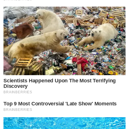
จาก อาจารย์คฑา ชินบัญชร ผู้เชี่ยวชาญด้านศาสตร์ฮวงจุ้ย
และการออกแบบพื้นที่เพื่อความเป็นสิริมงคล กล่าวว่า “บ้าน
ที่ดีควรเป็นพื้นที่ที่สร้างความสมดุลทั้งด้านการใช้ชีวิต ความ
สัมพันธ์ในครอบครัว และสภาพแวดล้อมโดยรอบ การ
ออกแบบที่คำนึงถึงทิศทาง แสง ลม และการจัดวางพื้นที่ใช้
งานอย่างเหมาะสม จะช่วยส่งเสริมพลังงานที่ดี ความสุข และ
คุณภาพชีวิตของผู้อยู่อาศัยในระยะยาว”
Scientists Happened Upon The Most Terrifying
Discovery
BRAINBERRIES
Top 9 Most Controversial 'Late Show' Moments
BRAINBERRIES