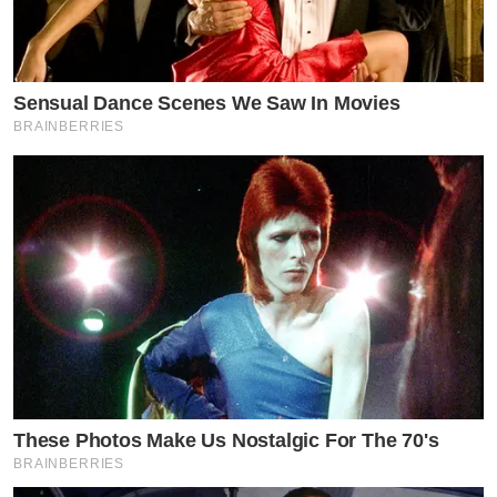
การดูแลความปลอดภัยตลอด 24 ชั่วโมง และระบบควบคุม
การเข้าออกโครงการตามมาตรฐานบ้านระดับพรีเมียม
Sensual Dance Scenes We Saw In Movies
BRAINBERRIES
การเปิดตัว SŌLVANI นครสวรรค์ และ SŌLVANI พิษณุโลก
ในครั้งนี้ จึงสะท้อนวิสัยทัศน์ของ CP LAND ในการยกระดับ
มาตรฐานการอยู่อาศัยของเมืองภูมิภาค ผ่านการพัฒนา
โครงการที่ผสานคุณภาพ การออกแบบ และประสบการณ์
การอยู่อาศัยเข้าไว้ด้วยกัน ภายใต้แนวคิด “คุณภาพเพื่อทุก
ชีวิต” เพื่อสร้างคุณค่าให้กับผู้อยู่อาศัย ครอบครัว และชุมชน
ในระยะยาว
ผู้สนใจสามารถเยี่ยมชมโครงการ SŌLVANI นครสวรรค์ และ
SŌLVANI พิษณุโลก พร้อม
These Photos Make Us Nostalgic For The 70's
BRAINBERRIES