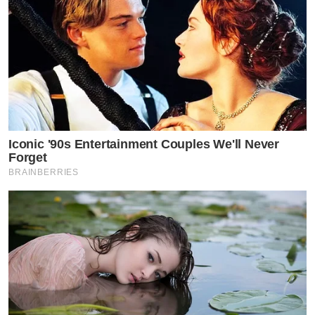
CP LAND จึงพัฒนา SŌLVANI ภายใต้แนวคิด Premium
Regional Living โดยนำมาตรฐานการพัฒนาโครงการจาก
Iconic '90s Entertainment Couples We'll Never
ประสบการณ์กว่า 37 ปี มาต่อยอดสู่บ้านเดี่ยวระดับพรีเมียม
Forget
ในภูมิภาค ผ่าน 4 มาตรฐานสำคัญ ได้แก่ Functional
BRAINBERRIES
Design, Construction Quality, After-Sales Service และ
Long-Term Warranty เพื่อสร้างคุณค่าการอยู่อาศัยที่ยั่งยืน
ให้กับลูกค้า”
“จุดเด่นสำคัญของ SŌLVANI คือการนำเอกลักษณ์เฉพาะ
ของแต่ละเมืองมาตีความเป็นงานสถาปัตยกรรมร่วมสมัย