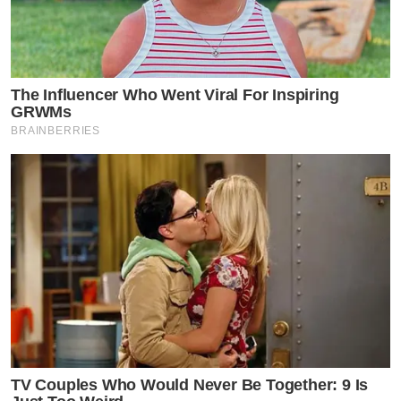
วานี #โซลวานีนครสวรรค์ #โซลวานีพิษณุโลก #โครงการ
บ้านหรู #บ้านในเมือง #บ้านเดี่ยว #ซีพีแลนด์ #คุณภาพ
เพื่อชีวิต #บ้านเดี่ยวนครสวรรค์ #บ้านเดี่ยวพิษณุโลก
The Influencer Who Went Viral For Inspiring
GRWMs
BRAINBERRIES
by TVPOOL ONLINE
TV Couples Who Would Never Be Together: 9 Is