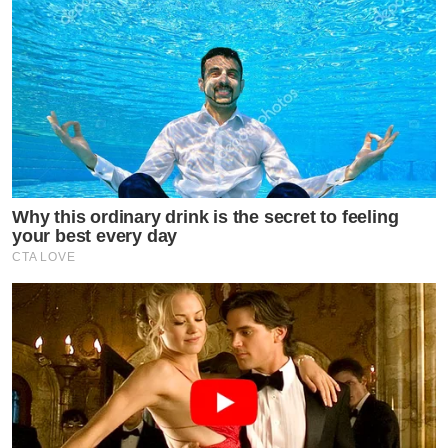
“สิ่งที่น่าสนใจของ SŌLVANI คือการนำแนวคิดการออกแบบ
สมัยใหม่มาผสานกับรายละเอียดที่สะท้อนอัตลักษณ์ของ
พื้นที่ ทำให้บ้านไม่ได้เป็นเพียงที่อยู่อาศัย แต่เป็นพื้นที่ที่
เชื่อมโยงผู้คนเข้ากับรากฐานทางวัฒนธรรมและวิถีชีวิตของ
เมืองนั้น ๆ”
Why this ordinary drink is the secret to feeling
นอกจากการออกแบบที่สะท้อนเอกลักษณ์ของแต่ละเมือง
your best every day
แล้ว ทั้งสองโครงการยังพัฒนาพื้นที่
CTA LOVE
ส่วนกลางภายใต้แนวคิด Sol Facilities เพื่อรองรับการใช้
ชีวิตของสมาชิกทุกช่วงวัย ประกอบด้วย Sol Lounge, Sol
Living Co-Working Space, Sol Fitness, Kids Yard, Senior
Yard และ Swimming Pool ที่เชื่อมโยงการพักผ่อน สุขภาพ
การทำงาน และกิจกรรมของครอบครัวเข้าไว้ด้วยกัน พร้อม