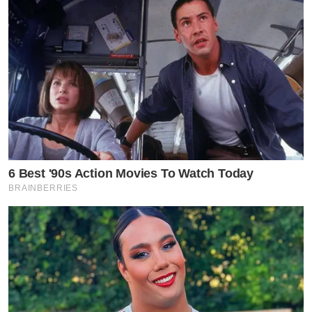
สอบถามรายละเอียดแบบบ้าน ราคา และข้อเสนอพิเศษได้ที่
6 Best '90s Action Movies To Watch Today
สำนักงานขายโครงการ หรือช่องทาง CP LAND Residential
BRAINBERRIES
โทร. 02-088-0999 / Line: @cpland / Website:
https://www.cplandresidential.com
#CPLAND #CPLANDProperty
#AccessibleCommunitiesForLife #SŌLVANI
#SŌLVANINakhonSawan #SŌLVANIPhitsanulok #โซล