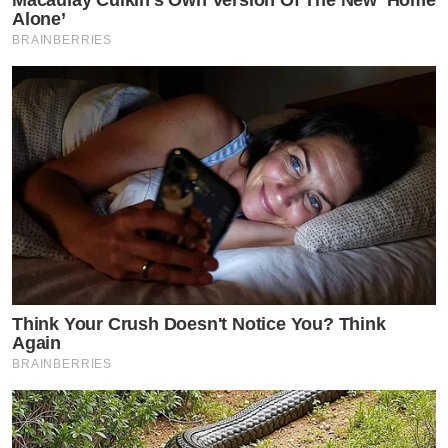
Alone’
BRAINBERRIES
Think Your Crush Doesn't Notice You? Think
Again
BRAINBERRIES