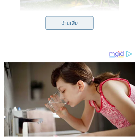
อ่านเพิ่ม
การเปิดตัว SŌLVANI ทั้งสองโครงการ สะท้อนทิศทางการ
เติบโตของ CP LAND ในตลาดบ้านเดี่ยวระดับพรีเมียม โดย
มุ่งตอบโจทย์ทั้งผู้ประกอบการ เจ้าของธุรกิจ ผู้บริหาร
บุคลากรทางการแพทย์ รวมถึงครอบครัวรุ่นใหม่ที่ให้ความ
สำคัญกับคุณภาพการอยู่อาศัย ความเป็นส่วนตัว สภาพ
แวดล้อม และมูลค่าของทรัพย์สินในระยะยาว
คุณดำรงศักดิ์ ถุงเงิน ผู้อำนวยการอาวุโส กลุ่มงานธุรกิจที่อยู่
อาศัย กล่าวว่า “ตลาดบ้านเดี่ยวระดับพรีเมียมในหัวเมือง
เศรษฐกิจมีแนวโน้มเติบโตต่อเนื่อง จากกำลังซื้อของผู้
ประกอบการ เจ้าของธุรกิจ และครอบครัวรุ่นใหม่ที่ให้ความ
สำคัญกับคุณภาพชีวิตมากขึ้น การตัดสินใจเลือกบ้านใน