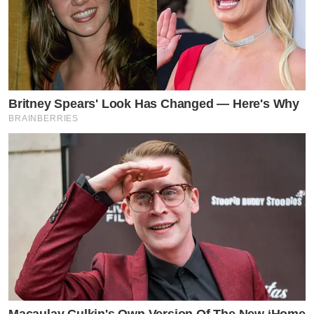
Britney Spears' Look Has Changed — Here's Why
BRAINBERRIES
Macaulay Culkin's Own Version Of The New ‘Home