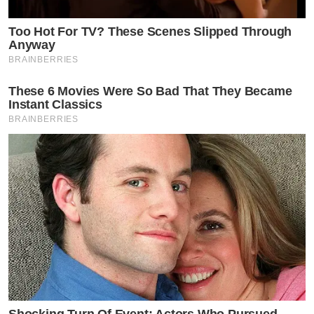
Too Hot For TV? These Scenes Slipped Through
Anyway
BRAINBERRIES
These 6 Movies Were So Bad That They Became
Instant Classics
BRAINBERRIES