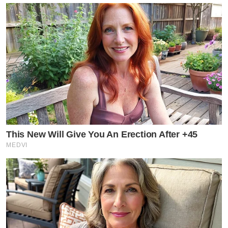
This New Will Give You An Erection After +45
MEDVI