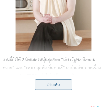
งานนี้ยังได้ 2 นักแสดงหนุ่มสุดฮอต “เล้ง ณัฐพล นิลดอน
หวาย” และ “เฟม กฤตพัศ นิ่มงามสี” มาร่วมถ่ายทอดเรื่อง
ราวความรัก LGBTQ+ ที่เต็มไปด้วยความลับ การทรยศ และ
อ่านเพิ่ม
บาดแผลในหัวใจ