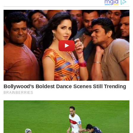
โดย “บอล ณัฐพล รัตนิพนธ์” เผยว่า ตัดสินใจรับแสดง
เพราะผูกพันกับเพลงนี้มานาน “ดีใจครับที่ได้กลับมาแสดง
อีกครั้ง ด้วยความที่เป็นเพลงของ เฟิร์สวัน ซึ่งเป็นเพื่อนสนิท
ของผมด้วย จริง ๆ เพลงนี้เขาทำไว้นานแล้ว แต่ยังไม่มีโอกาส
Bollywood’s Boldest Dance Scenes Still Trending
BRAINBERRIES
ปล่อยอย่างจริงจัง รวมถึงยังไม่เคยมี MV มาก่อน จนล่าสุด
เขาอยากนำเพลงกลับมาทำใหม่และทำ MV เป็นครั้งแรก ผม
ก็เลยอาสาช่วยคิดพล็อตเรื่องให้ และยอมรับว่าการได้ร่วม
งานกับ เล้ง และ เฟม ทำให้เรื่องราวยิ่งเข้มข้นและน่า