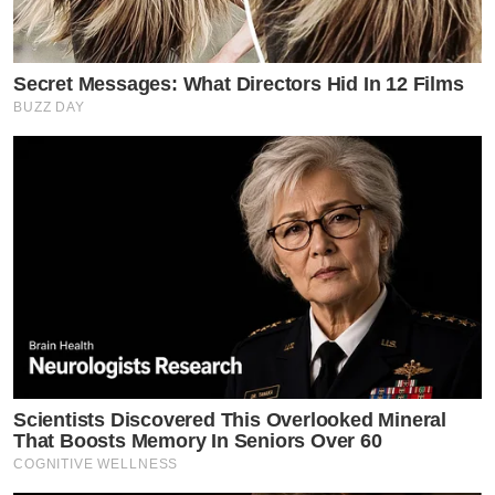
Secret Messages: What Directors Hid In 12 Films
BUZZ DAY
Scientists Discovered This Overlooked Mineral
That Boosts Memory In Seniors Over 60
COGNITIVE WELLNESS