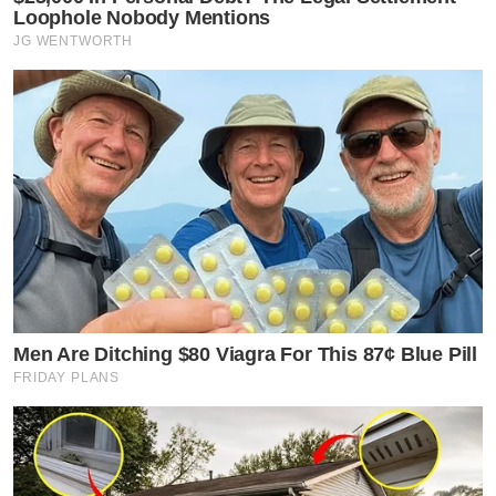
Loophole Nobody Mentions
JG WENTWORTH
Men Are Ditching $80 Viagra For This 87¢ Blue Pill
FRIDAY PLANS