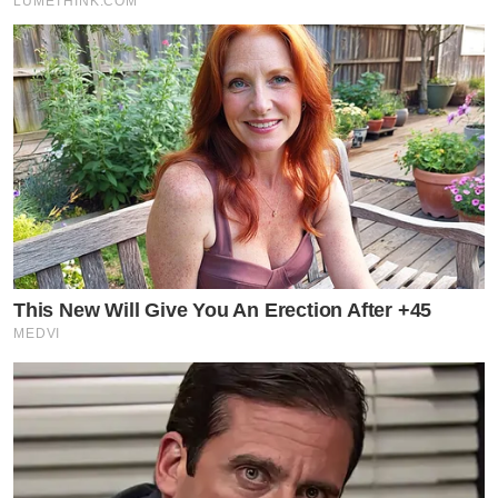
LUMETHINK.COM
This New Will Give You An Erection After +45
MEDVI