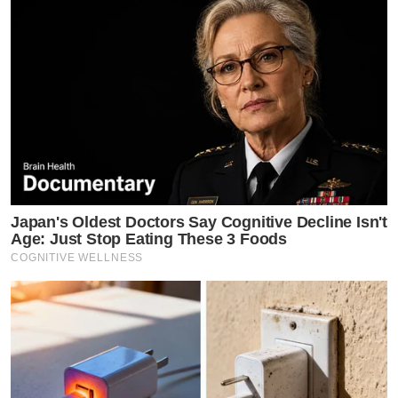
by TVPOOL ONLINE
Japan's Oldest Doctors Say Cognitive Decline Isn't
Age: Just Stop Eating These 3 Foods
COGNITIVE WELLNESS