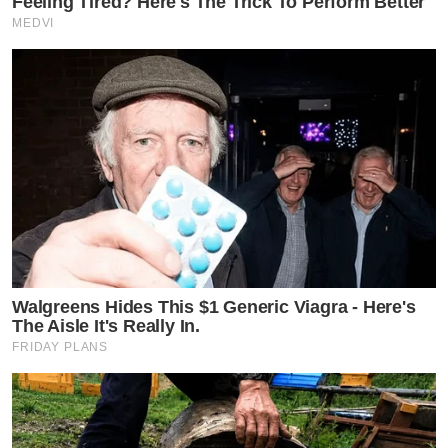
Feeling Tired? Here's The Trick To Perform Better
MEDVI
Walgreens Hides This $1 Generic Viagra - Here's
The Aisle It's Really In.
FRIDAY PLANS