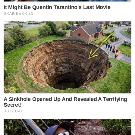
It Might Be Quentin Tarantino's Last Movie
BRAINBERRIES
A Sinkhole Opened Up And Revealed A Terrifying
Secret!
BUZZ DAY