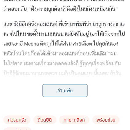
ต์ ตอบกลับ “ฝั่งความถูกต้องสิ คือฝั่งไหนก็งงเหมือนกัน“
และ ยังมีอีกหนึ่งคอมเมนต์ ที่เข้ามาพิมพ์ว่า มาถูกทางละ แต่
หลงไปไหน ซะตั้งนานนนนนน แต่ยังทันอยู่ เอาให้เด็จขาดไป
เลย เอาอี Meena ติดคุกให้ได้ส่วน สายเลือด ไปคุยกันเอง
หลังบ้าน โดยต๊อดได้เข้ามาคอมเมนต์ตอบเพิ่มเติม “ผม
ไม่ใช่ศาล ผมตามเรื่องมาตลอดแล้วก็ รู้ทุกๆเรื่องพร้อมกัน
ป้าก็รู้จักผมมานานพอควร ผมก็ เป็นคนแบบนี้แหละ ถ้าวัน
นึงผมพูดได้ผมจะพูดทุกเรื่องเลยสัญญา
อ่านเพิ่ม
ต่อมาทางด้านต๊อด ได้โพสต์เติมชี้แจง ถึงโพสต์เจ้าปัญหา
โดยระบุข้อความว่า “โพสเจ้าปัญหา ไม่เคยว่าใครป่วย ไม่
เคยพาดพิงใคร แค่ชอบเพจนี้ ดูขี้เมาเหมือนผมดี”
คอรบครัว
ต๊อดปิติ
ทายาทสิงห์
พร้อมช่วย