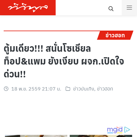
ข่าวฮอท
ตู้มเดียว!!! สนั่นโซเชียล
ท็อป&แพม ยังเงียบ ผจก.เปิดใจ
ด่วน!!
18 พ.ย. 2559 21:07 น.
ข่าวบันเทิง
,
ข่าวฮอท