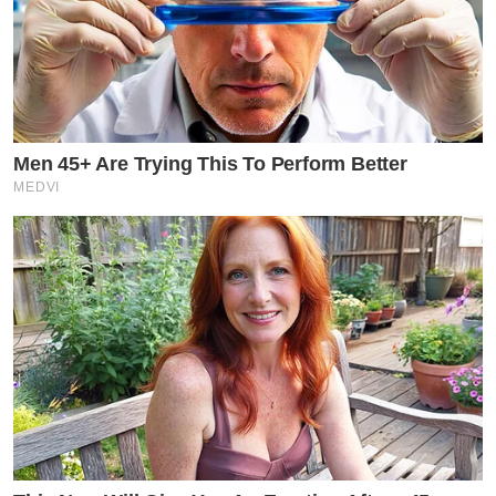
Men 45+ Are Trying This To Perform Better
MEDVI