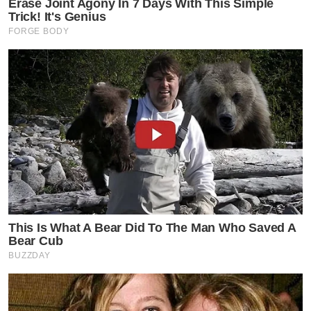
Erase Joint Agony In 7 Days With This Simple
Trick! It's Genius
FORGE BODY
This Is What A Bear Did To The Man Who Saved A
Bear Cub
BUZZDAY