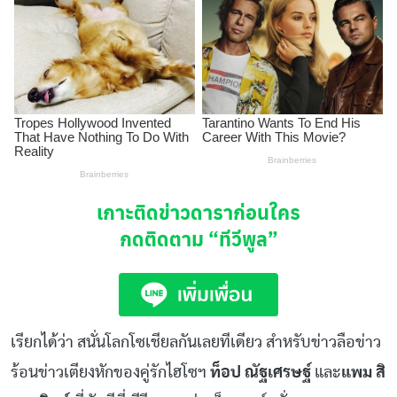
เกาะติดข่าวดาราก่อนใคร
กดติดตาม
“ทีวีพูล”
เรียกได้ว่า สนั่นโลกโซเชียลกันเลยทีเดียว สำหรับข่าวลือข่าว
ร้อนข่าวเตียงหักของคู่รักไฮโซฯ
ท็อป ณัฐเศรษฐ์
และ
แพม สิ