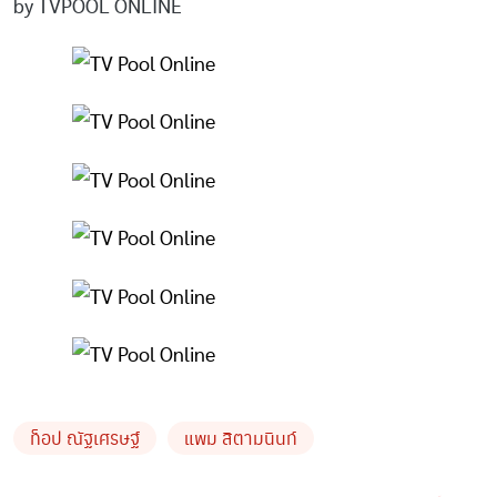
by TVPOOL ONLINE
ท็อป ณัฐเศรษฐ์
แพม สิตามนินท์