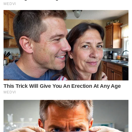
MEDVI
This Trick Will Give You An Erection At Any Age
MEDVI