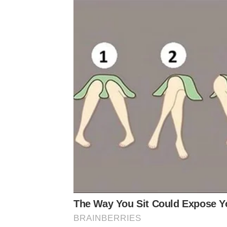
The Way You Sit Could Expose Yo
BRAINBERRIES