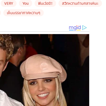
VERY
You
ฟินเว่อร์!!
สวีทหวานท่ามกลางหิมะ
ะชุมทุกประการ แต่งๆ ไปเลยปีหน้า จริงมั้ย “แม่หน่อย” คร้า
เห็นบรรยากาศหวานๆ