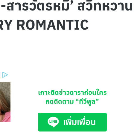
้ก-สารวัตรหมี’ สวีทหวา
ERY ROMANTIC
เกาะติดข่าวดาราก่อนใคร
กดติดตาม
“ทีวีพูล”