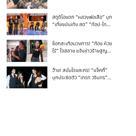
ประชาชน ปมขายกล้องส่องพระ
สตูดิโอแตก “หลวงพ่อเสือ” บุก
“เที่ยงบันเทิง สด” “ท้อป-ไทด์-
อ๊อฟ” พา “น้องเปลี่ยนนาย”
เปิดเบื้องหลัง แฟนคลับกว่า
ช็อกสะเทือนวงการ! “ก้อง ห้วย
ร้อยแห่เชียร์
ไร่” ใจสลาย แจ้งข่าวร้ายสูญ
เสีย “น้องพั้นช์” ลูกสาว
บุญธรรมสายสู้ชีวิต จาก
ว๊าย! สนั่นโรงละคร! “แจ็คกี้”
อุบัติเหตุทางรถยนต์กะทันหัน
บุกประชิดตัว “เกรท วรินทร”
รูปคู่อื่นไม่มี… มีแต่รูปผู้ชาย!
เพื่อนดาราอดไม่ไหวแซวแรง
“แกรักเขาเกินไป!”