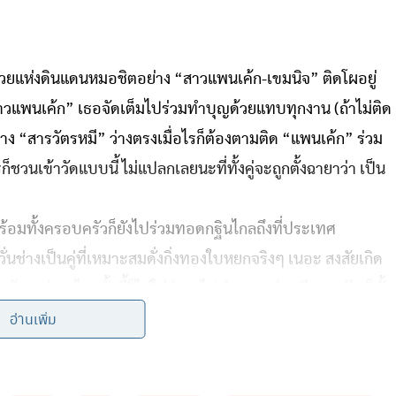
วยแห่งดินแดนหมอชิตอย่าง “สาวแพนเค้ก-เขมนิจ” ติดโผอยู่
แพนเค้ก” เธอจัดเต็มไปร่วมทำบุญด้วยแทบทุกงาน (ถ้าไม่ติด
าง “สารวัตรหมี” ว่างตรงเมื่อไรก็ต้องตามติด “แพนเค้ก” ร่วม
็ชวนเข้าวัดแบบนี้ ไม่แปลกเลยนะที่ทั้งคู่จะถูกตั้งฉายาว่า เป็น
้อมทั้งครอบครัวก็ยังไปร่วมทอดกฐินไกลถึงที่ประเทศ
นช่างเป็นคู่ที่เหมาะสมดั่งกิ่งทองใบหยกจริงๆ เนอะ สงสัยเกิด
อ้า! แต่การไปครั้งนี้ก็ไม่ใช่ว่าจะไปทำบุญอย่างเดียวนะจ๊ะ ก็ทั้ง
อ่านเพิ่ม
ย นี่ขนาดไปส่องรูปในอินสตาแกรมบอกเลยว่าฟินสุดๆ ยิ่งได้เห็น
ก อู๊ยยยยย ไม่อยากบอกเลยว่า ถ้าทะลุกระจกไปสหรัฐเห็น
นเค้ก-สารวัตรหมี” ขนาดไหน