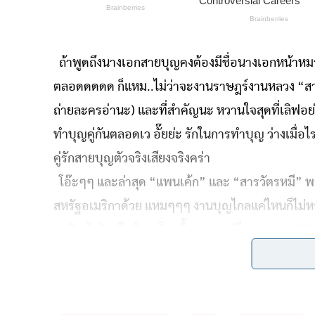
ถ้าพูดถึงนางเอกสายบุญคงต้องมีชื่อนางเอกหน้าหม
ตลอดดดดด ก็แหม..ไม่ว่าจะงานราษฎร์งานหลวง “สาว
ถ่ายละครอ่านะ) และที่สำคัญนะ หวานใจสุดที่เลิฟอย่
ทำบุญคู่กันตลอดเว อั๊ยย่ะ รักในการทำบุญ ว่างเมื่อไรก
คู่รักสายบุญตัวจริงเสียงจริงคร่า
โอ๊ะๆๆ และล่าสุด “แพนเค้ก” และ “สารวัตรหมี” พร
สหรัฐอเมริกาด้วย แหมๆๆๆ งานบุญไกลแค่ไหนก็ไม่หวั่
ชาติหน้าฉันท์ใดก็คงเป็นเนื้อคู่ทุกชาติไปแน่นอน 555 เ
คู่ยังมีเวลาสวีทหวานให้แฟนๆ ได้อิจฉาตาร้อนอีกด้ว
บรรยากาศหวานๆ ของคนมีความรักท่ามกลางหิมะตกอี
แบบบรรยากาศจริงๆ จะอมยิ้มมีความสุขอิจฉา “แพ