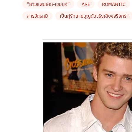
“สาวแพนเค้ก-เขมนิจ”
ARE
ROMANTIC
เอาเป็นว่ามาถึงบรรทัดนี้ ทั้งคู่เหมาะสมครบองค์ปร
by TVPOOL ONLINE
สารวัตรหมี
เป็นคู่รักสายบุญตัวจริงเสียงจริงคร่า