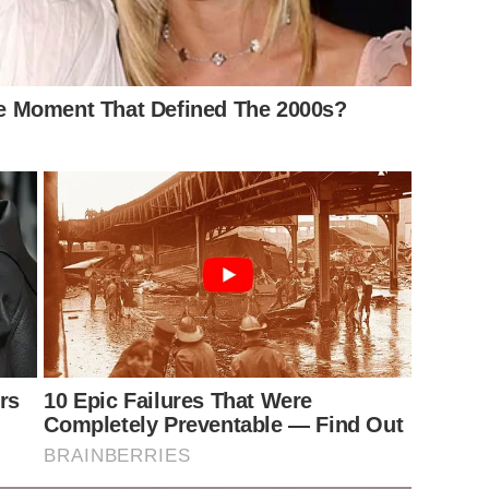
e Moment That Defined The 2000s?
rs
10 Epic Failures That Were
Completely Preventable — Find Out
BRAINBERRIES