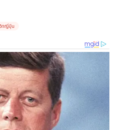
ทญี่ปุ่น