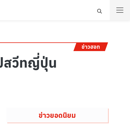
ข่าวฮอท
วีทญี่ปุ่น
ข่าวยอดนิยม