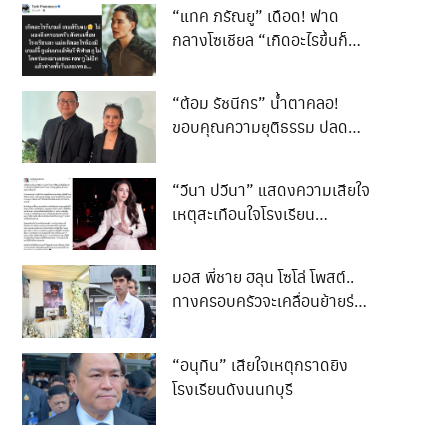
“แทค ภรัณยู” เดือด! ฟาด
กลางโซเชียล “เกิดอะไรขึ้นก็
เกมรับจบ”
“ต้อม รัชนีกร” น้ำตาคลอ!
ขอบคุณความยุติธรรม ปลด
ล็อกชีวิต 3 ปี
“วีนา ปวีนา” แสดงความเสียใจ
เหตุสะเทือนใจโรงเรียน
เทพศิรินทร์ นนทบุรี
มอส พี่ชาย ฮลุน โซโล่ โพสต์..
ทางครอบครัวจะเคลื่อนย้ายร่าง
ของน้องกลับสู่ภูมิลำเนา..
“อนุทิน” เสียใจเหตุกราดยิง
โรงเรียนดังนนทบุรี