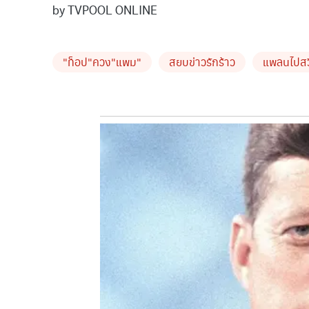
by TVPOOL ONLINE
"ท็อป"ควง"แพม"
สยบข่าวรักร้าว
แพลนไปสวี