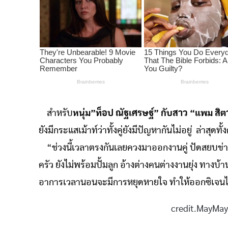
สำหรับ
หนุ่ม”ท็อป ณัฐเศรษฐ์” กับสาว “แพม สิ
ยังมีกระแสเม้าท์ว่าทั้งคู่ยังมีปัญหากันไม่อยู่ ล่าสุดท
“ช่วงนี้เวลาตรงกันเลยควงมาออกงานคู่ ปัดสยบข่าวรัก
ครัว ยังไม่พร้อมปั้มลูก อ้างต่างคนต่างงานยุ่ง ทางบ
อาการเวลานอนจะมีการหยุดหายใจ ทำให้ออกซิเจนไม่
credit.MayMay.Tvp