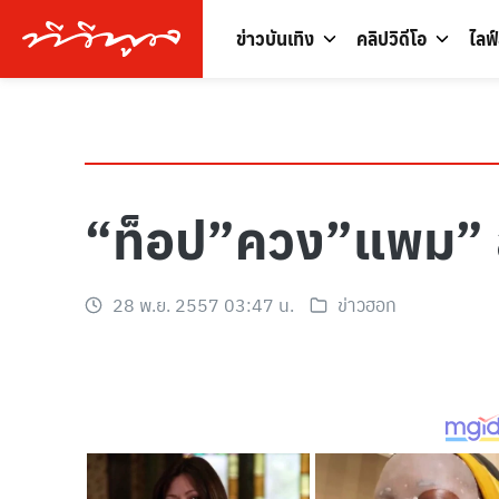
ข่าวบันเทิง
คลิปวิดีโอ
ไลฟ
“ท็อป”ควง”แพม” สย
28 พ.ย. 2557 03:47 น.
ข่าวฮอท