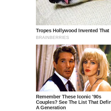
Tropes Hollywood Invented That 
BRAINBERRIES
Remember These Iconic '90s
Couples? See The List That Defi
A Generation