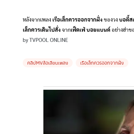
หลังจากเพลง
เรือเล็กควรออกจากฝั่ง
ของวง
บอดี้
เล็กควรเดินไปสั่ง
จาก
เฟ็ดเฟ่ บอยแบนด์
อย่างฮ่า
by TVPOOL ONLINE
คลิปMVล้อเลียนเพลง
เรือเล็กควรออกจากฝั่ง