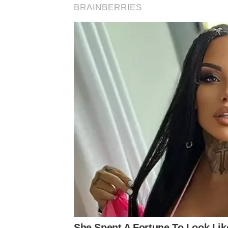
BRAINBERRIES
She Spent A Fortune To Look Li