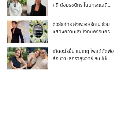
คดี ต้อมรชนีกร โดนกระแสตี
กลับทำไมไม่จ่าย 50 ล้าน
ดิวธีรภัทร ส่งพวงหรีดไป ร่วม
แสดงความเสียใจกับครอบครัว
น ฮลุน แต่ชาวเน็ตบอก
พวงหรีดเปลี่ยนเป็นอย่างอื่น
เกิดอะไรขึ้น แม่เกตุ โพสต์ตัดพ้อ
เทอไม่มีประโยชน์ จนเกิดดราม่า
ส่อแวว เลิกราลุงวิทย์ ลั่น ไม่เคย
เบาๆ
สมหวังเรื่องความรัก พร้อม
กลับมารักตัวเอง