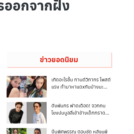
วรออกจากฝั่ง
ข่าวยอดนิยม
เกิดอะไรขึ้น กานต์วิภากร โพสต์
แรง ทำมาหาแดxกันบ้างนะ
ไม่ใช่เป็นชาวเกาะตลอดเวลา
ทำงานไม่เป็น ก็ไม่มีแดxต่อไป
ดังพันกร ฟาดเดือด! จวกคน
เหอะอย่าหวังแม้เศษเงินจาก
โยงปมบูลลี่เข้าข้างเด็กกราดยิง
พวกกู
ลั่น “ตลกจ้า ฆ่าผู้บริสุทธิ์ชัดเจน
แต่กลับเห็นใจฆาตกร”
ปิ่นพิศพรรณ ตอบชัด หลังแพ้