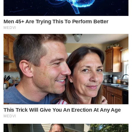
Men 45+ Are Trying This To Perform Better
MEDVI
This Trick Will Give You An Erection At Any Age
MEDVI