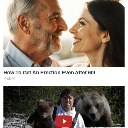
How To Get An Erection Even After 60!
MEDVI