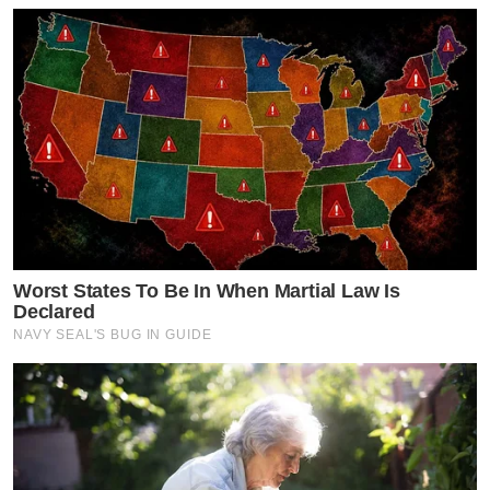
Worst States To Be In When Martial Law Is
Declared
NAVY SEAL'S BUG IN GUIDE