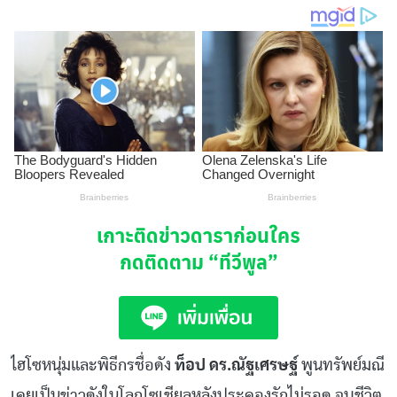
เกาะติดข่าวดาราก่อนใคร
กดติดตาม
“ทีวีพูล”
ไฮโซหนุ่มและพิธีกรชื่อดัง
ท็อป ดร.ณัฐเศรษฐ์
พูนทรัพย์มณี
เคยเป็นข่าวดังในโลกโซเชียลหลังประคองรักไม่รอด จบชีวิต