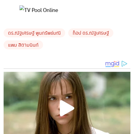
ดร.ณัฐเศรษฐ์ พูนทรัพย์มณี
ท็อป ดร.ณัฐเศรษฐ์
แพม สิตามนินท์