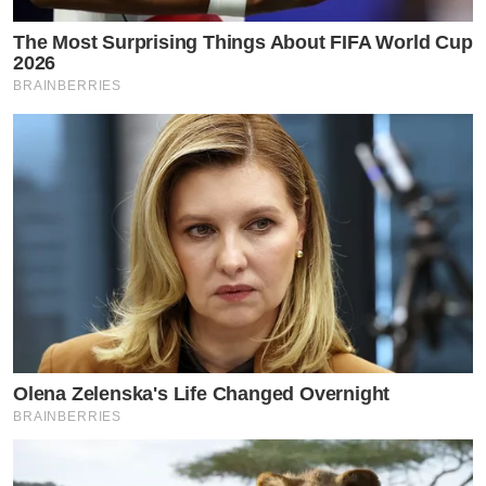
The Most Surprising Things About FIFA World Cup
2026
BRAINBERRIES
Olena Zelenska's Life Changed Overnight
BRAINBERRIES