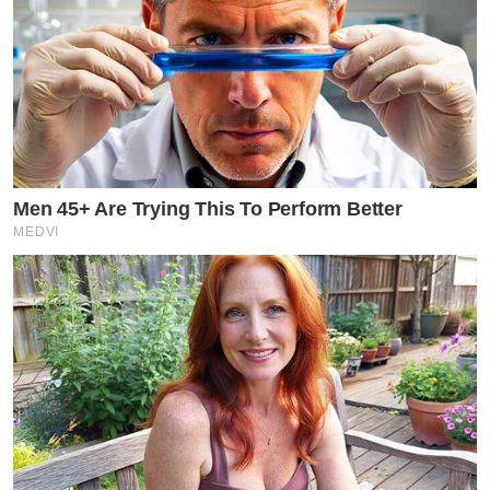
Men 45+ Are Trying This To Perform Better
MEDVI