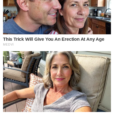
This Trick Will Give You An Erection At Any Age
MEDVI