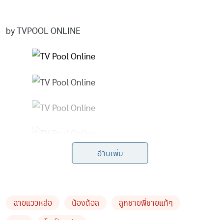
by TVPOOL ONLINE
อ่านเพิ่ม
ฉายแววหล่อ
น้องด้อล
ลูกชายพี่ชายแท้ๆ