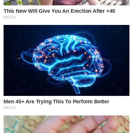
This New Will Give You An Erection After +45
MEDVI
Men 45+ Are Trying This To Perform Better
MEDVI