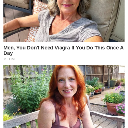
Men, You Don't Need Viagra If You Do This Once A
Day
MEDVI