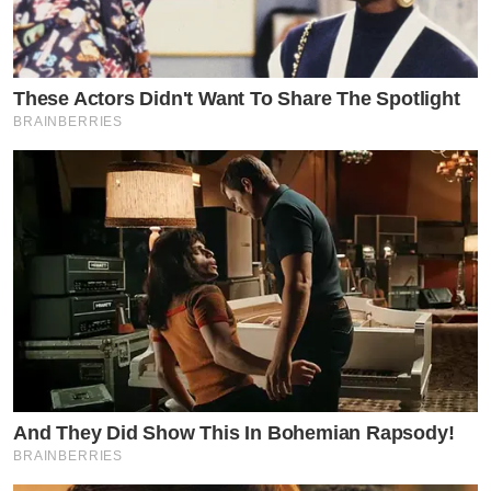
These Actors Didn't Want To Share The Spotlight
BRAINBERRIES
And They Did Show This In Bohemian Rapsody!
BRAINBERRIES