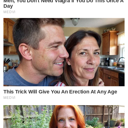
Men, You Don't Need Viagra If You Do This Once A
Day
MEDVI
This Trick Will Give You An Erection At Any Age
MEDVI