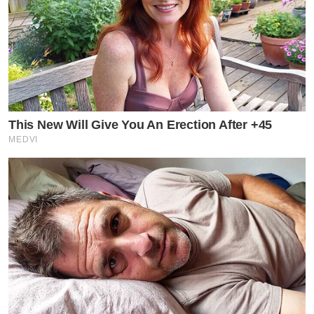
This New Will Give You An Erection After +45
MEDVI