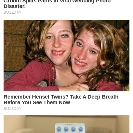
Groom Splits Pants In Viral Wedding Photo
Disaster!
BUZZDAY
Remember Hensel Twins? Take A Deep Breath
Before You See Them Now
BUZZDAY