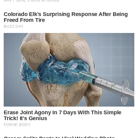
NAVY SEAL'S BUG IN GUIDE
Colorado Elk's Surprising Response After Being
Freed From Tire
BUZZ DAY
Erase Joint Agony In 7 Days With This Simple
Trick! It's Genius
FORGE BODY