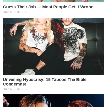
Guess Their Job — Most People Get It Wrong
BRAINBERRIES
Unveiling Hypocrisy: 15 Taboos The Bible
Condemns!
BRAINBERRIES