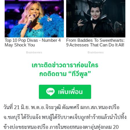
เกาะติดข่าวดาราก่อนใคร
กดติดตาม
“ทีวีพูล”
วันที่ 21 มิ.ย. พ.ต.อ.จิระวุฒิ ตัณฑศรี ผกก.สภ.หนองปรือ
จ.ชลบุรี ได้รับแจ้ง พบผู้ได้รับบาดเจ็บถูกทำร้ายแล้วนำไปทิ้ง
ข้างบ่อขยะหนองปรือ ภายในซอยหนองตาอุ่นทุ่งกลม 20