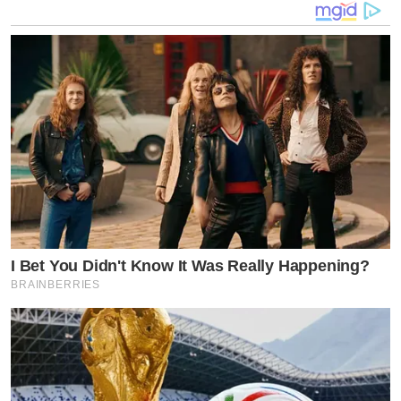
Cr. ข่าวสด
by TVPOOL ONLINE
I Bet You Didn't Know It Was Really Happening?
BRAINBERRIES