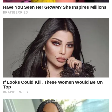
Have You Seen Her GRWM? She Inspires Millions
BRAINBERRIES
If Looks Could Kill, These Women Would Be On
Top
BRAINBERRIES