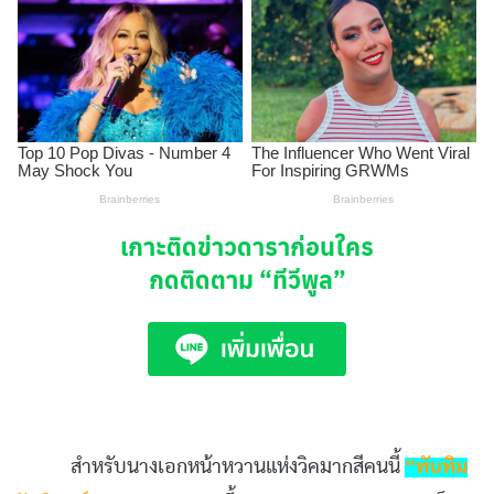
เกาะติดข่าวดาราก่อนใคร
กดติดตาม
“ทีวีพูล”
สำหรับนางเอกหน้าหวานแห่งวิคมากสีคนนี้
“ทับทิม