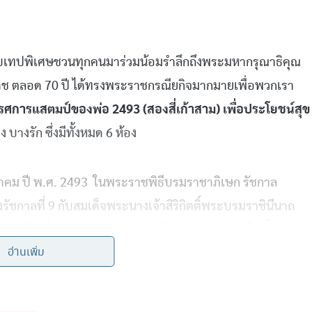
บเทปพิเศษชวนทุกคนมาร่วมน้อมรำลึกถึงพระมหากรุณาธิคุณ
 ตลอด 70 ปี ได้ทรงพระราชกรณียกิจมากมายเพื่อพวกเรา
รศการแสตมป์ของพ่อ 2493 (สองสี่เก้าสาม) เพื่อประโยชน์สุข
 บางรัก ซึ่งมีทั้งหมด 6 ห้อง
พฤษภาคม ปี พ.ศ. 2493 ในพระราชพิธีบรมราชาภิเษก รัชกาล
ของรัชกาลที่ 9 กับสมเด็จพระนางเจ้าสิริกิตติ์พระบรมราชินีนาถ
 มาห้องที่ 3 จัดแสดงภาพการเสด็จพระราชดำเนินไปทั้ง 4 ภาค
อ่านเพิ่ม
ทย ห้องที่ 4 เป็นห้องที่ชื่อว่า
“9 ทำ เพื่อพสกนิกร”
บอกเล่า
งคิด และพระราชทานเพื่อแก้ปัญหาให้กับคนไทย ห้องที่ 5 เป็น
 เข้าถึง และพัฒนา อีกทั้งมีแสตมป์ที่ถือว่าเป็นไฮไลท์ในห้องนี้คือ