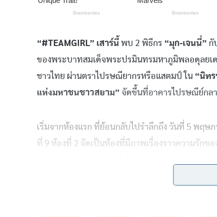
“#TEAMGIRL”
เสาร์นี้
พบ 2 พิธีกร
“มุก-เจนนี่”
กั
ของพระบาทสมเด็จพระปรมินทรมหาภูมิพลอดุลยเดช
ชาวไทย ผ่านตราไปรษณียากรหรือแสตมป์ ใน
“นิทร
แห่งมหาชนชาวสยาม”
จัดขึ้นที่อาคารไปรษณีย์กลาง
เริ่มจากห้องแรก ที่ย้อนกลับไปรำลึกถึง วันที่ 5 
ที่ 9 ห้องที่ 2 จัดเป็นห้องที่มีภาพเรื่องราวความรัก
ผ่านภาพถ่ายและแสตมป์ที่ระลึกในโอกาสพิเศษต่างๆ
ของไทย เพื่อที่พระองค์จะได้รู้และเข้าใจปัญหาของคนไ
เรื่องราวโครงการในพระราชดำริต่างๆ ที่พระองค์ทร
ห้องที่สื่อถึง
“3 คำสอน ศาสตร์พระราชา”
คือเข้าใจ