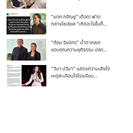
เบาๆ
สมหวังเรื่องความรัก พร้อม
กลับมารักตัวเอง
“แทค ภรัณยู” เดือด! ฟาด
กลางโซเชียล “เกิดอะไรขึ้นก็
เกมรับจบ”
“ต้อม รัชนีกร” น้ำตาคลอ!
ขอบคุณความยุติธรรม ปลด
ล็อกชีวิต 3 ปี
“วีนา ปวีนา” แสดงความเสียใจ
เหตุสะเทือนใจโรงเรียน
เทพศิรินทร์ นนทบุรี