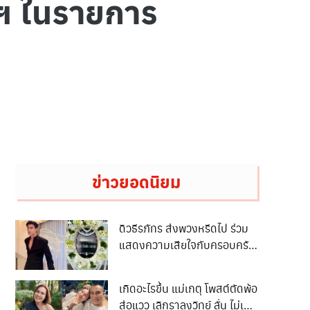
อฯ ในรายการ
ข่าวยอดนิยม
ดิวธีรภัทร ส่งพวงหรีดไป ร่วม
แสดงความเสียใจกับครอบครัว
น ฮลุน แต่ชาวเน็ตบอก
พวงหรีดเปลี่ยนเป็นอย่างอื่น
เกิดอะไรขึ้น แม่เกตุ โพสต์ตัดพ้อ
เทอไม่มีประโยชน์ จนเกิดดราม่า
ส่อแวว เลิกราลุงวิทย์ ลั่น ไม่เคย