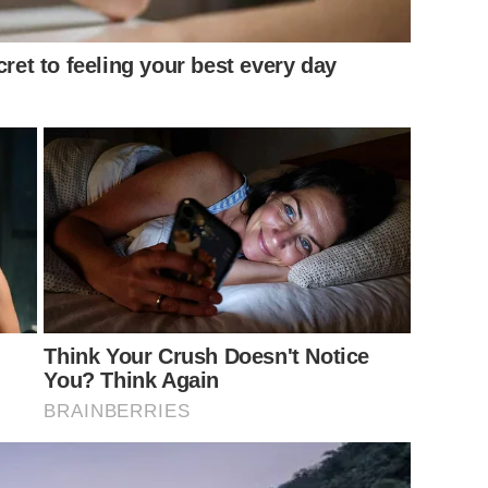
cret to feeling your best every day
Think Your Crush Doesn't Notice
You? Think Again
BRAINBERRIES