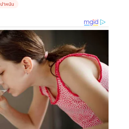
่ ปาหนัน
สฉลองสิริราชสมบัติครบ 70 ปี มีความยาว
จัดแสดงแสตมป์ที่ทำขึ้นเพื่อเฉลิมพระเกียรติในวาระต่างๆ
าดูได้ยากมากๆ เพราะฉะนั้นถ้ามีโอกาสอยากชวนทุกคนไปดูให้
ได้รวมรวมเอาความสนุกที่เกิดขึ้นในรายการ
มาให้ทุกคนได้ยิ้ม
 ช่างต่อปากต่อคำ จน
“มุก-เจนนี่”
ยังต้องยอม แต่ละคนจะคารมดี
 ตุลาคมนี้ เวลา 13.00 น. ทางช่อง
GMM 25