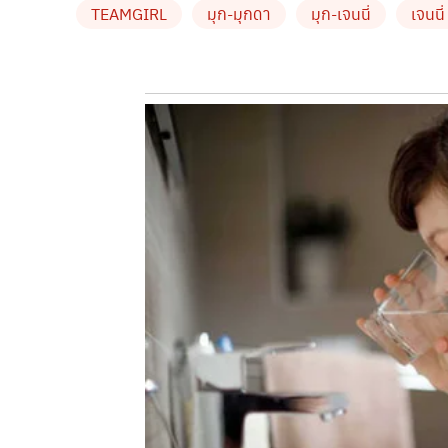
TEAMGIRL
มุก-มุกดา
มุก-เจนนี่
เจนนี
แสตมป์ดวงที่ยาวที่สุดในโลก จัดทำขึ้นเนื่องในโอกา
ทั้งหมด 170 มิลลิเมตร
ห้องสุดท้าย
“มรดกจากพ่อ”
ตลอดช่วงรัชสมัยของในหลวงรัชกาลที่ 9 ที่หาซื้อห
เห็นด้วยตาตัวเอง ยังไม่หมดเพียงเท่านี้
“มุก-เจนนี่”
กันอีกครั้ง ไม่ว่าจะเป็นเหล่าพ่อค้า-แม่ค้าอารมณ์ดี
แค่ไหน ห้ามพลาด
ติดตามชมรายการ
“#TEAMGIRL”
ในวันเสาร์ที่ 7
by TVPOOL ONLINE