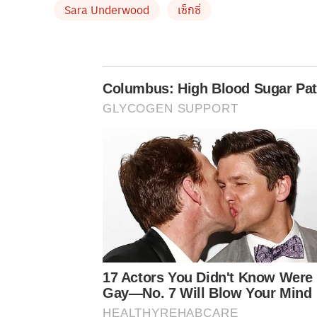
Sara Underwood
เซ็กซี่
Columbus: High Blood Sugar Pati
GLYCOGEN SUPPORT
17 Actors You Didn't Know Were
Gay—No. 7 Will Blow Your Mind
HEALTHYREHABCARE