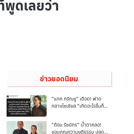
่พูดเลยว่า
ข่าวยอดนิยม
“แทค ภรัณยู” เดือด! ฟาด
กลางโซเชียล “เกิดอะไรขึ้นก็
เกมรับจบ”
“ต้อม รัชนีกร” น้ำตาคลอ!
ขอบคุณความยุติธรรม ปลด