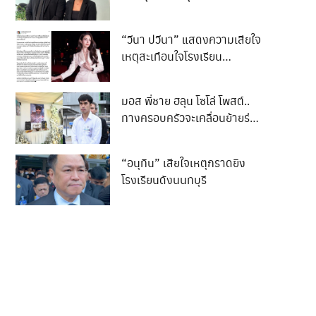
ล็อกชีวิต 3 ปี
“วีนา ปวีนา” แสดงความเสียใจ
เหตุสะเทือนใจโรงเรียน
เทพศิรินทร์ นนทบุรี
มอส พี่ชาย ฮลุน โซโล่ โพสต์..
ทางครอบครัวจะเคลื่อนย้ายร่าง
ของน้องกลับสู่ภูมิลำเนา..
“อนุทิน” เสียใจเหตุกราดยิง
โรงเรียนดังนนทบุรี