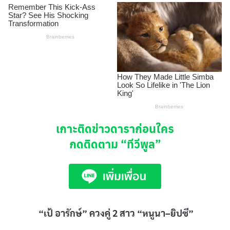
เกาะติดข่าวดาราก่อนใคร
กดติดตาม
“ทีวีพูล”
“เป้ อารักษ์” ควงคู่
2
สาว
“
หนูนา
–
ยิปซี
”