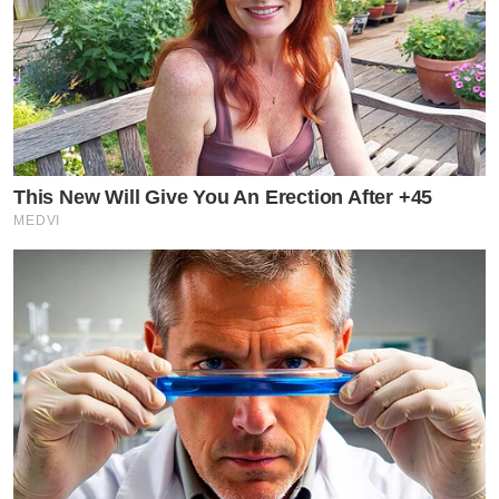
This New Will Give You An Erection After +45
MEDVI