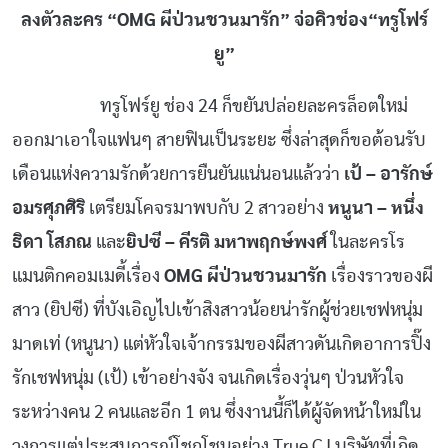
ลงตัวละคร “
OMG
ผีป่วนชวนมารัก” จ่อคิวช่อง
“
ทรูโฟร์
ยู
”
ทรูโฟร์ยู ช่อง
24
ก็ขยันปล่อยละครล็อตใหม่
ออกมาเอาใจแฟนๆ สายฟินเป็นระยะ ซึ่งล่าสุดก็ขอต้อนรับ
เดือนแห่งความรักด้วยการยืนยันแน่นอนแล้วว่า
เป้ – อารักษ์
อมรศุภศิริ
เตรียมโคจรมาพบกับ
2
สาวอย่าง
หนูนา – หนึ่ง
ธิดา โสภณ
และ
ยิปซี – คีรติ
มหาพฤกษ์พงศ์
ในละครโร
แมนติกคอมเมดี้เรื่อง
OMG
ผีป่วนชวนมารัก
เรื่องราวของผี
สาว (ยิปซี) ที่บังเอิญไปเข้าสิงสาวน้อยน่ารักผู้ช่วยเชฟหนุ่ม
มาดเท่ (หนูนา) แต่หัวใจเจ้ากรรมของผีสาวดันเกิดอาการปิ๊ง
รักเชฟหนุ่ม (เป้) เข้าอย่างจัง
จนเกิดเรื่องวุ่นๆ ป่วนหัวใจ
ระหว่างคน
2
คน
และอีก
1
ตน
ซึ่งงานนี้ก็ได้ผู้จัดหน้าใหม่ใน
วงการแต่ประสบการณ์โชกโชนอย่าง
True CJ
บริษัทที่เกิด