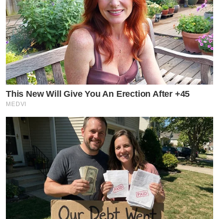
This New Will Give You An Erection After +45
MEDVI