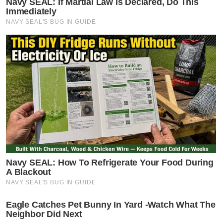
Navy SEAL: If Martial Law Is Declared, Do This
Immediately
NAVY SEAL'S BUG IN GUIDE
Navy SEAL: How To Refrigerate Your Food During
A Blackout
NAVY SEAL'S BUG IN GUIDE
Eagle Catches Pet Bunny In Yard -Watch What The
Neighbor Did Next