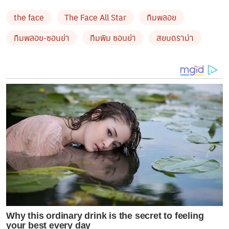
เป็นการคอนเฟิร์มว่า …
ดราม่ามีแค่ในรายการ แต่จริง ๆ
the face
The Face All Star
ทีมพลอย
ทีมนี้เขารักกันดีค่ะคุณผู้ชม
ทีมพลอย-ซอนย่า
ทีมพิม ซอนย่า
สยบดราม่า
by TVPOOL ONLINE
Why this ordinary drink is the secret to feeling
your best every day