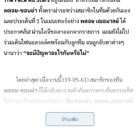
The Face All Stars
อยู่ไม่น้อย สำหรับสมาชิกในทีม
พลอย-ซอนย่า
ทั้งดราม่าระหว่างสมาชิกในทีมด้วยกันเอง
และประเด็นที่ 1 ในเมนเทอร์อย่าง
พลอย เฌอมาลย์
ได้
ประกาศลั่น! ผ่านไอจีขอลาออกจากรายการ แถมยังไม่ไป
ร่วมเดินไฟนอลวอล์คพร้อมกับลูกทีม จนถูกจับตาต่างๆ
นานาว่า
“จะมีปัญหาอะไรกันหรือไม่”
โดยล่าสุด! เมื่อวานนี้ (19-05-61) สมาชิกของทีม
พลอย-ซอนย่า
ก็ได้กลับมารวมตัวกันแบบครบทีมครบแซ็ท
ไม่ว่าจะเป็นเมนเทอร์อย่าง
พิม ซอนย่า, พลอย เฌอมาลย์
และลูกทีมอย่าง
จุ๊กกู้, อติล่า, ฮาน่า, ฟ้า, ปริม และ ทราย
ซึ่ง
อ่านเพิ่ม
แต่ละคนก็มาถ่ายรูปร่วมกันแบบแฮปปี้ อีกทั้งเป็นการมา
เซอร์ไพรส์เบิร์ธเดย์วันเกิดของลูกทีมด้วย เรียกได้ว่างานนี้!