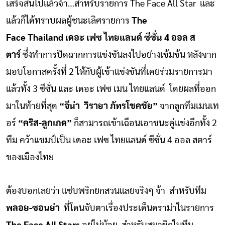
เสร็จสิ้นไปแล้วจ้า…สำหรับรายการ The Face All Star และ
แล้วก็ได้ทราบผลผู้ชนะเลิศรายการ
The
Face Thailand เดอะ เฟซ ไทยแลนด์ ซีซั่น 4 ออล ส
ตาร์
ซึ่งทำการปิดฉากการแข่งขันลงไปอย่างเข้มข้น หลังจาก
มอบโอกาสครั้งที่ 2 ให้กับผู้เข้าแข่งขันที่เคยร่วมรายการมา
แล้วทั้ง 3 ซีซั่น และ เดอะ เฟซ เมน ไทยแลนด์ โดยผลที่ออก
มาในท้ายที่สุด
“จีน่า วิรายา ภัทรโชคชัย”
จากลูกทีมเมนเท
อร์
“คริส-ลูกเกด”
ก็สามารถเข้าเฉือนเอาชนะคู่แข่งอีกทั้ง 2
ทีม คว้าแชมป์เป็น เดอะ เฟซ ไทยแลนด์ ซีซั่น 4 ออล สตาร์
ของเมืองไทย
ต้องบอกเลยว่า แซ่บพริกยกสวนแลยจริงๆ จ้า สำหรับทีม
พลอย-ซอนย่า
ที่โดนจับตาเรื่องประเด็นดราม่าในรายการ