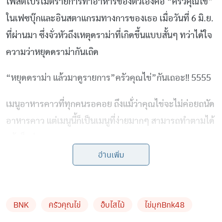
โพสต์โปรโมตรายการทำอาหารของตัวเองคือ “ครัวคุณไข่”
ในเฟซบุ๊กและอินสตาแกรมทางการของเธอ เมื่อวันที่ 6 มิ.ย.
ที่ผ่านมา ซึ่งจั่วหัวถึงเหตุดราม่าที่เกิดขึ้นแบบสั้นๆ ทว่าได้ใจ
ความว่าหยุดดราม่ากันเถิด
“หยุดดราม่า แล้วมาดูรายการ”ครัวคุณไข่”กันเถอะ!! 5555
เมนูอาหารคาวที่ทุกคนรอคอย ถึงแม้่ว่าคุณไข่จะไม่ค่อยถนัด
อาหารคาว แต่เมนูนี้ก็เป็นเมนูที่ง่ายมากๆ สามารถทำตามได้
แล้วก็อร่อยมากๆเลย~
อ่านเพิ่ม
ปล. เที่ยงแล้วอย่าลืมหาอะไรทานกันด้วยนะ
by TVPOOL ONLINE
BNK
ครัวคุณไข่
อ๊บไสไม้
ไข่มุกBnk48