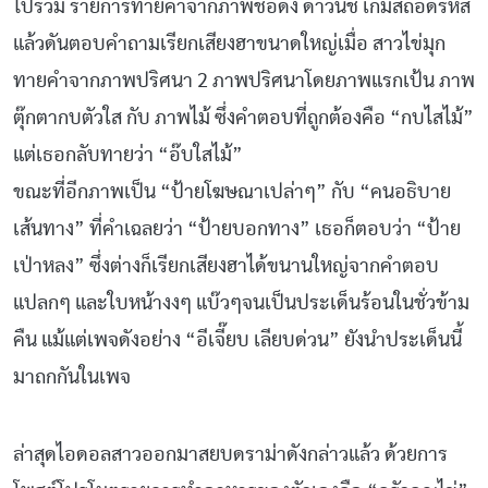
ไปร่วม รายการทายคำจากภาพชื่อดัง ดาวินชี่ เกมส์ถอดรหัส
แล้วดันตอบคำถามเรียกเสียงฮาขนาดใหญ่เมื่อ สาวไข่มุก
ทายคำจากภาพปริศนา 2 ภาพปริศนาโดยภาพแรกเป้น ภาพ
ตุ๊กตากบตัวใส กับ ภาพไม้ ซึ่งคำตอบที่ถูกต้องคือ “กบไสไม้”
แต่เธอกลับทายว่า “อ๊บใสไม้”
ขณะที่อีกภาพเป็น “ป้ายโฆษณาเปล่าๆ” กับ “คนอธิบาย
เส้นทาง” ที่คำเฉลยว่า “ป้ายบอกทาง” เธอก็ตอบว่า “ป้าย
เป่าหลง” ซึ่งต่างก็เรียกเสียงฮาได้ขนานใหญ่จากคำตอบ
แปลกๆ และใบหน้างงๆ แบ๊วๆจนเป็นประเด็นร้อนในชั่วข้าม
คืน แม้แต่เพจดังอย่าง “อีเจี๊ยบ เลียบด่วน” ยังนำประเด็นนี้
มาถกกันในเพจ
ล่าสุดไอดอลสาวออกมาสยบดราม่าดังกล่าวแล้ว ด้วยการ