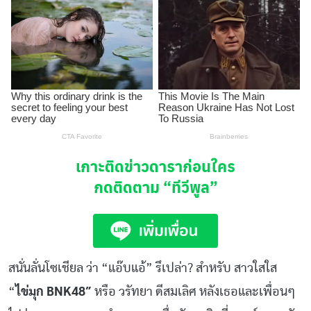
เกาะติดข่าวดาราก่อนใคร
กดติดตาม
“ทีวีพูล”
สนั่นลั่นโซเชียล ว่า “แอ๊บแอ้” รึเปล่า? สำหรับ สาวใสใส
“
ไข่มุก BNK48″
หรือ วรัทยา ดีสมเลิศ หลังเธอและเพื่อนๆ