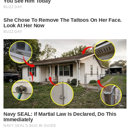
You See Him Today
BUZZ DAY
She Chose To Remove The Tattoos On Her Face.
Look At Her Now
BUZZ DAY
Navy SEAL: If Martial Law Is Declared, Do This
Immediately
NAVY SEAL'S BUG IN GUIDE