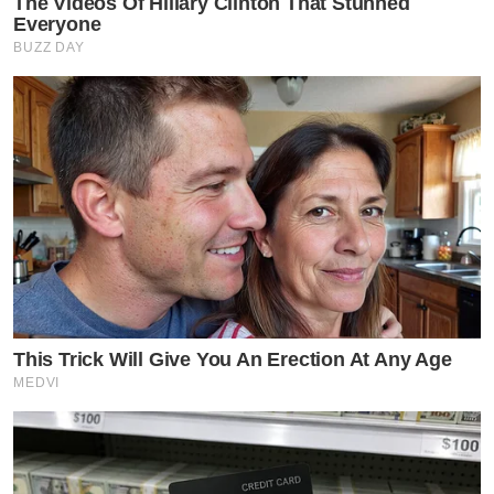
The Videos Of Hillary Clinton That Stunned
Everyone
BUZZ DAY
This Trick Will Give You An Erection At Any Age
MEDVI