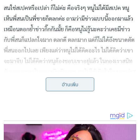
สนใช่สเปคหรือเปล่า ก็ไม่ค่ะ คือจริงๆ หนูไม่ได้มีสเปค หนู
เห็นพี่สนเป็นพี่ชายก็ตลกค่ะ ถามว่ามีข่าวแบบนี้ออกมาแล้ว
เหมือนตอกย้ำข่าวกิ๊กกันมั้ย ก็คือหนูไม่รู้นะคะว่าเคยมีข่าว
กับพี่สนก็แปลกใจมาก ตลกดี ตลกมาก แต่ก็ไม่ได้ถึงขนาดตัด
พี่สนออกไปเลย เพียงแต่ว่าหนูไม่ได้คิดอะไร ไม่ได้คิดว่าเขา
จะมาจีบ ไม่ได้คิดว่าหนูต้องชอบเขาอยู่แล้ว ในกองเราสนิท
กันมาก ทุกคนในกองสนิทกันหมด หนูไม่ได้เชิดใส่ใครเลยค่ะ”
อ่านเพิ่ม
by TVPOOL ONLINE