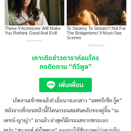
เกาะติดข่าวดาราก่อนใคร
กดติดตาม
“ทีวีพูล”
เกิดงานเข้าซะแล้ว!! เมื่อนางเอกสาว “แพทรีเซีย กู๊ด”
หลังจากที่ก่อนหน้านี้ก็โดนกระแสแฟนคลับของคู่จิ้น “ณ
เดชน์-ญาญ่า” มาแล้ว ล่าสุดก็มีกระแสจากพระเอก
หนุ่ม “สน ยุกต์ ส่งไพศาล” ออกมาให้สัมภาษณ์ว่าตามจีบ