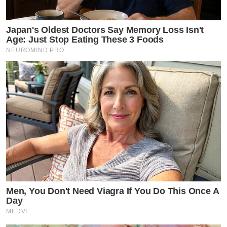
Japan's Oldest Doctors Say Memory Loss Isn't
Age: Just Stop Eating These 3 Foods
NEUROMIND PRO
Men, You Don't Need Viagra If You Do This Once A
Day
MEDVI