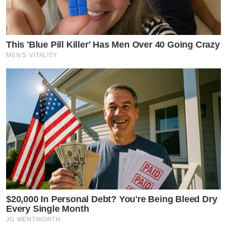
This 'Blue Pill Killer' Has Men Over 40 Going Crazy
MEN'S VITALITY
$20,000 In Personal Debt? You're Being Bleed Dry
Every Single Month
JG WENTWORTH