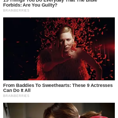
15 Things You Do Everyday That The Bible
Forbids: Are You Guilty?
BRAINBERRIES
From Baddies To Sweethearts: These 9 Actresses
Can Do It All
BRAINBERRIES