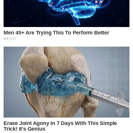
Men 45+ Are Trying This To Perform Better
MEDVI
Erase Joint Agony In 7 Days With This Simple
Trick! It's Genius