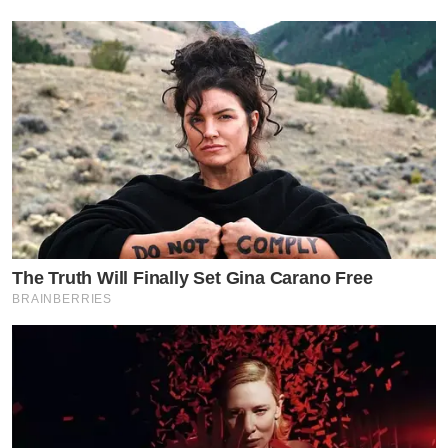
หมอก้อง สรวิชญ์ สุบุญ
ร้อยโทนายแพทย์ สรวิชญ์ สุบุญ (ก้อง) เกิดเมื่อวันที่ 8
ธันวาคม พ.ศ. 2526 ศึกษาระดับมัธยมศึกษาตอนต้นที่
โรงเรียนสาธิตมหาวิทยาลัยราชภัฏเทพสตรี จังหวัดลพบุรี
ระดับมัธยมศึกษาตอนปลายที่โรงเรียนเตรียมอุดมศึกษา
กรุงเทพมหานคร ด้วยเกรดเฉลี่ย 3.90 และและจบการศึกษา
แพทยศาสตรบัณฑิตจากวิทยาลัยแพทยศาสตร์
The Truth Will Finally Set Gina Carano Free
พระมงกุฎเกล้า ได้คะแนนเฉลี่ยสะสม 3.51 เกียรตินิยม
BRAINBERRIES
อันดับ 1 เหรียญทอง
หลังจากสำเร็จการศึกษาได้เป็นแพทย์ใช้ทุนอยู่ที่โรง
พยาบาลค่ายจักรพงษ์ จ.ปราจีนบุรี เป็นระยะเวลา 1 ปี และ