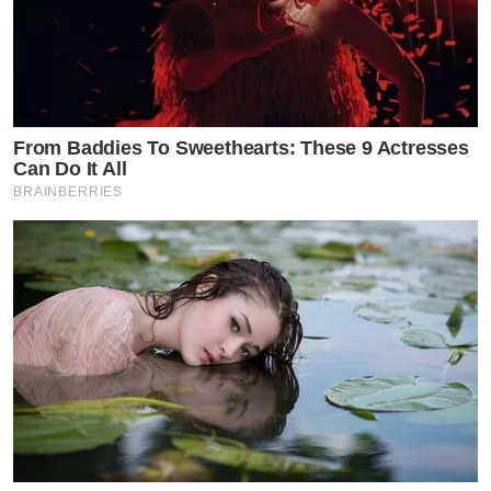
เมื่อ 2 ปีก่อนได้ย้ายเข้ามาประจำอยู่ที่ บ.ก. สูงสุด ทุ่งสีกัน
เขตดอนเมือง กรุงเทพฯ จนถึงปัจจุบัน นายแพทย์ สรวิชญ์ สุ
บุญ มีอาชีพประจำ เป็นแพทย์ทหาร ทั่วไป (Resident) สังกัด
กองตรวจโรค หน่วยบัญชาการทหารพัฒนา กองบัญชาการ
From Baddies To Sweethearts: These 9 Actresses
กองทัพไทย
Can Do It All
BRAINBERRIES