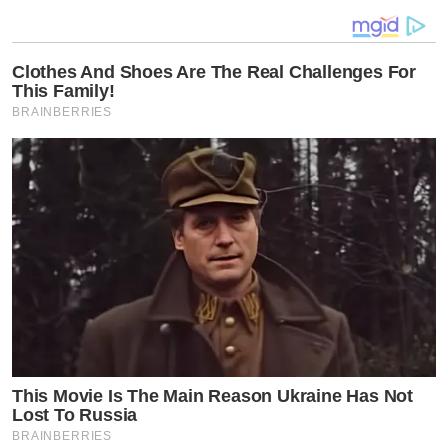
Clothes And Shoes Are The Real Challenges For
This Family!
BRAINBERRIES
หมอเก่ง วาโย อัศวรุ่งเรือง
หรือที่เรารู้จักกันในชื่อ เก่ง เดอะสตาร์ มีผลงานละครล่าสุด
“สงครามนางงาม” เล่นเป็นคู่คู่กับ กวาง ดาริน หรือ หมอเอย
เกิดเมื่อวันอาทิตย์ที่ 27 ธันวาคม พ.ศ. 2530 ที่
กรุงเทพมหานคร เก่งสำเร็จการศึกษาระดับมัธยมต้นจาก
โรงเรียนเตรียมอุดมศึกษาน้อมเกล้า ระดับมัธยมปลายจาก
โรงเรียนเตรียมอุดมศึกษา กรุงเทพมหานคร ปัจจุบันสำเร็จ
This Movie Is The Main Reason Ukraine Has Not
การศึกษาจากคณะแพทยศาสตร์ศิริราชพยาบาล
Lost To Russia
มหาวิทยาลัยมหิดล และคณะนิติศาสตร์ มหาวิทยาลัย
BRAINBERRIES