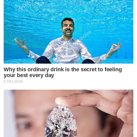
เป็นเดือนมหาวิทยาลัยเชียงใหม่อีกด้วย
หมอกร กนธร ปราณีประชาชน : จักษุแพทย์ (ตา)
หมอ
กร จบการศึกษาแพทยศาสตร์บัณฑิต คณะแพทยศาสตร์
Why this ordinary drink is the secret to feeling
your best every day
ศิริราชพยาบาล ปัจจุบันเป็นหมออยู่ที่โรงพยาบาลบ้านแพ้ว
CTA LOVE
จ.สมุทรสาคร และนอกจากนั้น หมอกร ยังเคยได้รับตำแหน่ง
ชนะเลิศหนุ่มคลีโอ 2014 และได้รางวัลการ
ประกวด หนุ่ม Men’s Health Guys Challenge 2011
นอกจากนี้ยังเป็นคุณหมอประจำรายการสบายดีคลินิก อีก
ด้วยค่ะ