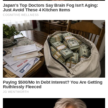
Japan's Top Doctors Say Bra​in Fo​g Isn't Aging:
Just Avoid These 4 Kitchen Items
COGNITIVE WELLNESS
Paying $500/Mo In Debt Interest? You Are Getting
Ruthlessly Fleeced
JG WENTWORTH