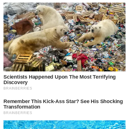
รามคำแหง
หมอบีม กรธัช สมบุญธรรม : สัตวแพทย์
หมอบีม
หนุ่มขาว
ตี๋ไสตล์เกาหลีคนนี้ นอกจากจะเป็นหมอแล้ว ยังเคยเข้า
ประกวดเวที AF 10 เป็น 1 ใน 12 คนซะด้วย
หมอบีม
จบ
Scientists Happened Upon The Most Terrifying
จากโรงเรียนสาธิตมหาวิทยาลัย
Discovery
เกษตรศาสตร์ กำแพงแสน จังหวัดนครปฐม ชอบเล่ยกีฬา
BRAINBERRIES
เทเบิลเทนนิส เป็นนักกีฬาเทเบิลเทนนิสเยาวชนทีมชาติไทย
Remember This Kick-Ass Star? See His Shocking
Transformation
ต่อมาจึงมีโอกาสได้รับโค๊วต้านักกีฬาให้ศึกษาต่อในระดับ
BRAINBERRIES
ปริญญาตรี คณะสัตวแพทยศาสตร์ มหาวิทยาลัย
เชียงใหม่ และยังเป็นดาวเดือนคณะสัตวแพทยศาสตร์ และ