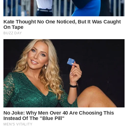
Kate Thought No One Noticed, But It Was Caught
On Tape
BUZZ DAY
No Joke: Why Men Over 40 Are Choosing This
Instead Of The "Blue Pill"
MEN'S VITALITY