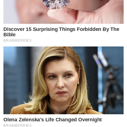
Discover 15 Surprising Things Forbidden By The
Bible
หมอริท เรืองฤทธิ์ ศิริพานิช
จบการศึกษาชั้นประถมจาก
BRAINBERRIES
อนุบาลร้อยเอ็ด จบการศึกษาชั้นมัธยมศึกษาจาก
โรงเรียนสาธิตมหาวิทยาลัยมหาสารคาม จังหวัด
มหาสารคาม ปัจจุบันกำลังศึกษาระดับปริญญาตรี ปี 4 คณะ
แพทยศาสตร์ มหาวิทยาลัยขอนแก่น
หมอริท
เคยประกวด
ร้องเพลง เดอะสตาร์ 6 คว้าตำแหน่งรองชนะเลิศเดอะสตาร์
ค้นฟ้าคว้าดาวปี 6 มีผลงานเพลง, ละคร, ซิทคอม
Olena Zelenska's Life Changed Overnight
BRAINBERRIES