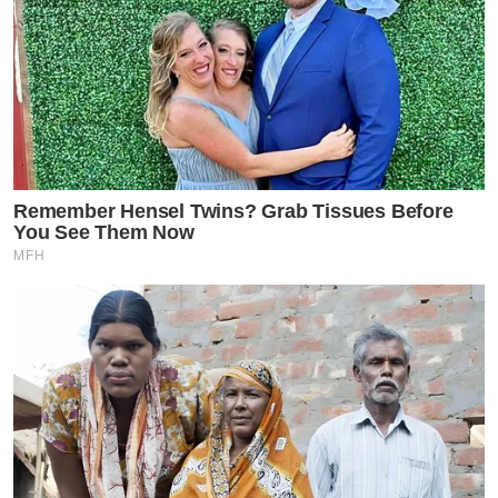
Remember Hensel Twins? Grab Tissues Before
You See Them Now
MFH