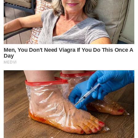
Men, You Don't Need Viagra If You Do This Once A
Day
MEDVI