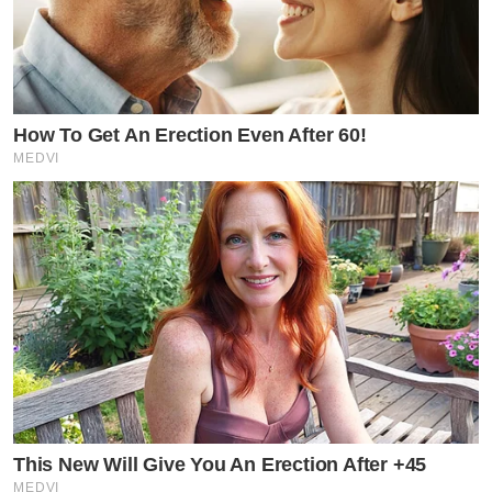
How To Get An Erection Even After 60!
MEDVI
This New Will Give You An Erection After +45
MEDVI