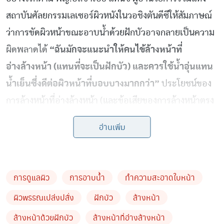
สถาบันศัลยกรรมเลเซอร์ผิวหนังในวอชิงตันดีซีให้สัมภาษณ์
ว่าการขัดผิวหน้าขณะอาบน้ำด้วยฝักบัวอาจกลายเป็นความ
ผิดพลาดได้
“ฉันมักจะแนะนำให้คนไข้ล้างหน้าที่
อ่างล้างหน้า (แทนที่จะเป็นฝักบัว) และควรใช้น้ำอุ่นแทน
น้ำเย็นซึ่งดีต่อผิวหน้าที่บอบบางมากกว่า”
ประโยชน์ของ
การล้างหน้าที่อ่างล้างหน้า (และข้อเสียของการล้างหน้าตรง
ฝักบัว) คือคุณสามารถควบคุมอุณหภูมิได้ดีกว่า ยิ่งไปกว่านั้น
อ่านเพิ่ม
อ่างล้างหน้าจะหมายถึงคุณสามารถเปลี่ยนอุณหภูมิได้อย่าง
รวดเร็วกว่าฝักบัว (ในกรณีที่คุณมีก็อกน้ำอุ่นที่อ่างล้างหน้า)
และการใช้น้ำเย็นเฉียบปิดท้ายจะช่วยกระตุ้นการไหลเวียน
การดูแลผิว
การอาบน้ำ
ทำความสะอาดใบหน้า
และทำให้ผิวพรรณเปล่งปลั่งผ่องใส แต่ถ้าคุณขี้เกียจนี่คงเป็น
ผิวพรรณเปล่งปลั่ง
ฝักบัว
ล้างหน้า
สาเหตุที่มีการประดิษฐ์ทิชชู่เปียกเช็ดเครื่องสำอางออกมา
ล้างหน้าด้วยฝักบัว
ล้างหน้าที่อ่างล้างหน้า
แม้ว่าทิชชู่เปียกจะ (เหมือน) เย็นและสบายเกือบพอๆกับ