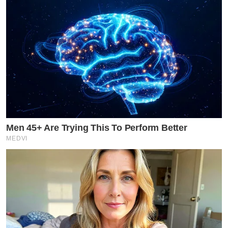
Men 45+ Are Trying This To Perform Better
MEDVI