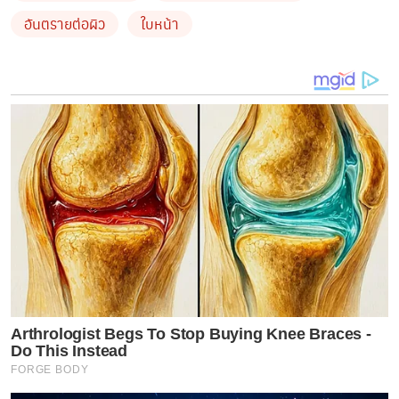
อันตรายต่อผิว
ใบหน้า
ฝักบัว! แต่ผู้เชี่ยวชาญแนะนำว่าควรหลีกเลี่ยงเนื่องจากทิชชู่
เปียกนั้นเป็นอันตรายต่อผิว เมื่อพูดถึงผิวพรรณเปล่งปลั่ง
ผ่องใส และมีสุขภาพดี คงไม่มีอะไรดีไปกว่าการล้างหน้าแบบ
เดิมๆด้วยผลิตภัณฑ์สูตรอ่อนโยนตรงอ่างล้างหน้าในห้องน้ำ
อีกแล้ว
by TVPOOL ONLINE
Arthrologist Begs To Stop Buying Knee Braces -
Do This Instead
FORGE BODY