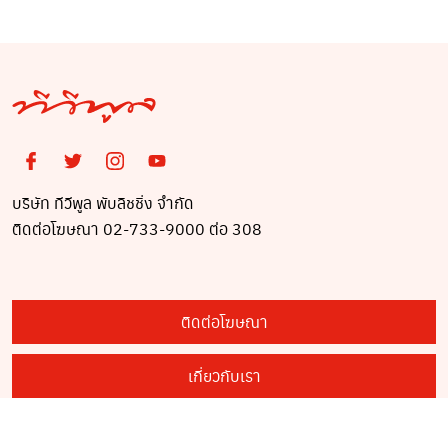
บริษัท ทีวีพูล พับลิชชิ่ง จำกัด
ติดต่อโฆษณา 02-733-9000 ต่อ 308
ติดต่อโฆษณา
เกี่ยวกับเรา