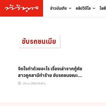
ข่าวบันเทิง
คลิปวิดีโอ
ไลฟ
ขับรถชนเมีย
จิตใจทำด้วยอะไร เรื่องเล่าจากกู้ภัย
สาวถูกสามีทำร้าย ขับรถชนขณะที่
อุ้มลูกอยู่ในอ้อมแขน
19 ม.ค. 2562 19:40 น.