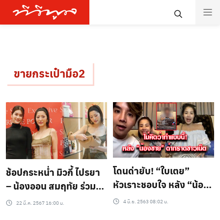
ขายกระเป๋ามือ2
โดนด่ายับ! “ใบเตย”
ช้อปกระหน่ำ มิวกี้ ไปรยา
หัวเราะชอบใจ หลัง “น้อง
– น้องออน สมฤทัย ร่วม
ชาย” ด่ากราดชาวเน็ต
เปิดร้าน แบรนด์เนม เพอร์
4 มิ.ย. 2563 08:02 น.
22 มี.ค. 2567 16:00 น.
กลางไลฟ์สด
รีน พอร์ทเทอร์