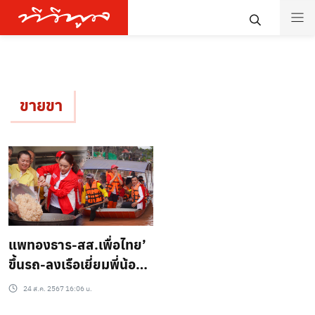
ขายขา
แพทองธาร-สส.เพื่อไทย’
ขึ้นรถ-ลงเรือเยี่ยมพี่น้อง
น่าน วิกฤตอุทกภัยภาค
24 ส.ค. 2567 16:06 น.
เหนือ พร้อมให้กำลังใจ