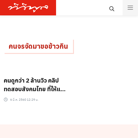
คนจรจัดมาขอข้าวกิน
คนดูกว่า 2 ล้านวิว คลิป
ทดสอบสังคมไทย ที่ให้แง่
คิดแบบที่คุณอาจไม่เคย
6 มี.ค. 2560 12:29 น.
นึกถึง(ชมคลิป)