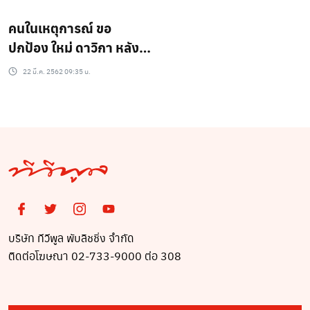
คนในเหตุการณ์ ขอ
ปกป้อง ใหม่ ดาวิกา หลัง
โดนด่านิสัยเลว จวกกลับ
22 มี.ค. 2562 09:35 น.
คนแฉ
บริษัท ทีวีพูล พับลิชชิ่ง จำกัด
ติดต่อโฆษณา 02-733-9000 ต่อ 308