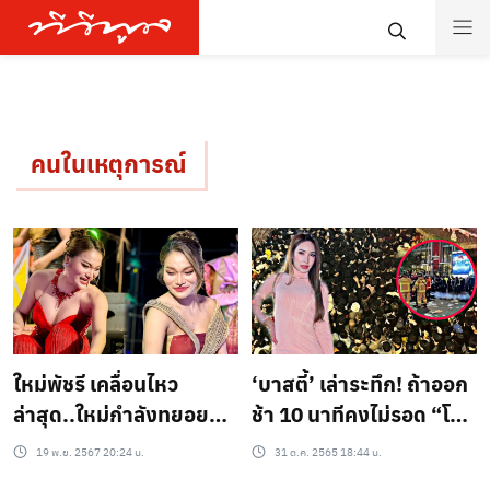
คนในเหตุการณ์
ใหม่พัชรี เคลื่อนไหว
‘บาสตี้’ เล่าระทึก! ถ้าออก
ล่าสุด..ใหม่กำลังทยอย
ช้า 10 นาทีคงไม่รอด “โดน
โทรหาผู้ที่ได้รับบาดเจ็บกับ
เบียดใกล้เนินสยองอิแท
19 พ.ย. 2567 20:24 น.
31 ต.ค. 2565 18:44 น.
เหตุการณ์มื้อคืน..?
วอน “..?