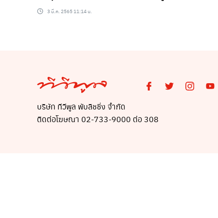
เก่ง
3 มี.ค. 2565 11:14 น.
บริษัท ทีวีพูล พับลิชชิ่ง จำกัด
ติดต่อโฆษณา 02-733-9000 ต่อ 308