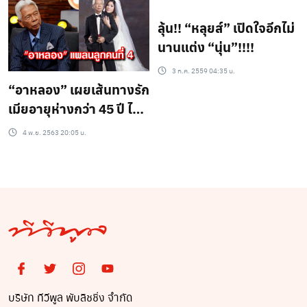
ลุ้น!! “หลุยส์” เปิดใจอีกไม่
นานแต่ง “นุ่น”!!!!
3 ก.ค. 2559 04:35 น.
“อาหลอง” เผยเส้นทางรัก
เมียอายุห่างกว่า 45 ปี ไม่
ได้มาหลอก เตรียมปั๊มลูก
4 พ.ย. 2563 20:05 น.
คนที่ 4 จริงหรือ?
บริษัท ทีวีพูล พับลิชชิ่ง จำกัด