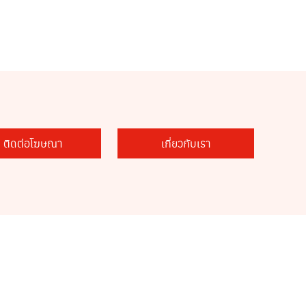
ติดต่อโฆษณา
เกี่ยวกับเรา