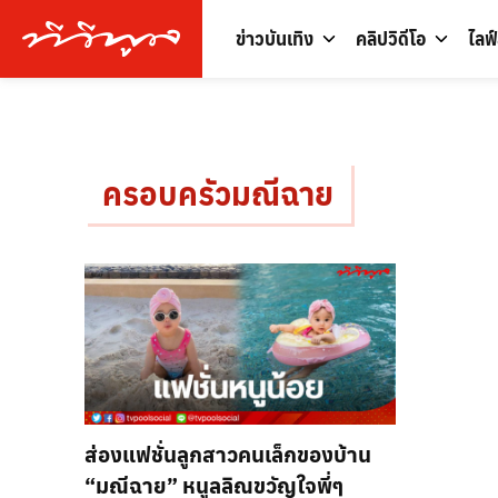
ข่าวบันเทิง
คลิปวิดีโอ
ไลฟ
ครอบครัวมณีฉาย
ส่องแฟชั่นลูกสาวคนเล็กของบ้าน
“มณีฉาย” หนูลลิณขวัญใจพี่ๆ