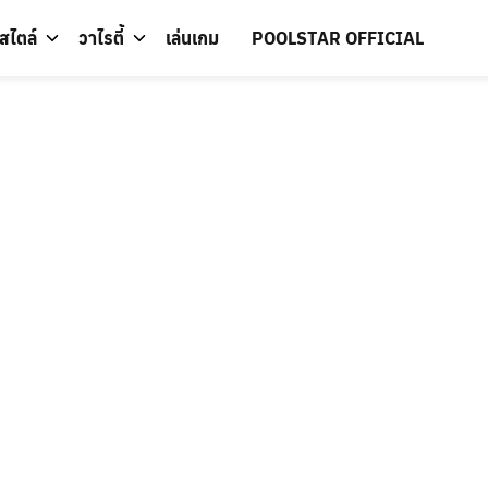
์สไตล์
วาไรตี้
เล่นเกม
POOLSTAR OFFICIAL