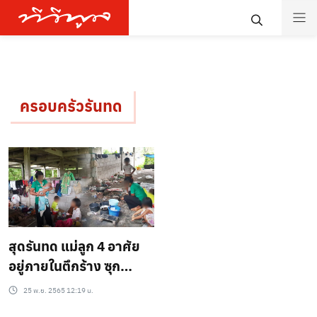
ครอบครัวรันทด
สุดรันทด แม่ลูก 4 อาศัย
อยู่ภายในตึกร้าง ซุก
หัวนอนท่ามกลางกองขยะ
25 พ.ย. 2565 12:19 น.