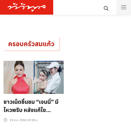
ครอบครัวสมแก้ว
ชาวเน็ตชื่นชม “เจนนี่” มี
ไหวพริบ หลังแก้ไข
สถานการณ์ “น้องยูจิน”
15 ส.ค. 2566 19:08 น.
ได้อย่างยอดเยี่ยม