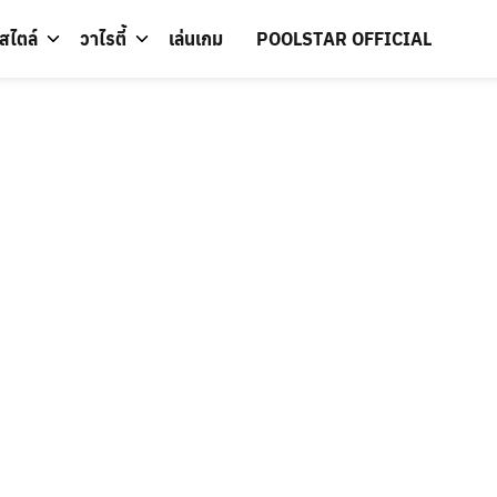
์สไตล์
วาไรตี้
เล่นเกม
POOLSTAR OFFICIAL