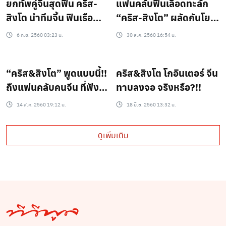
ยกทัพคู่จิ้นสุดฟิน คริส-
แฟนคลับฟินเลือดทะลัก
สิงโต นำทีมจิ้น ฟินเรือ
“คริส-สิงโต” ผลัดกันโยก
แตก!!
สุดมันส์ โชว์ของดีกันสุด
6 ก.ย. 2560 03:23 น.
30 ส.ค. 2560 16:54 น.
ฤทธิ์!!
“คริส&สิงโต” พูดแบบนี้!!
คริส&สิงโต โกอินเตอร์ จีน
ถึงแฟนคลับคนจีน ที่ฟัง
ทาบลงจอ จริงหรือ?!!
แล้ว อาจใจสลาย
14 ส.ค. 2560 19:12 น.
18 มิ.ย. 2560 13:32 น.
ดูเพิ่มเติม