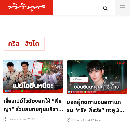
คริส - สิงโต
เรื่องเปย์ไวต้องยกให้ “พีร
ยอดผู้ติดตามอินสตาแก
ญา” ร่วมสมทบทุนบริจาค
รม “คริส พีรวัส” ทะลุ 3
ในนาม “คริส-สิงโต”
ล้าน แฟนคลับร่วมยินดี ดัน
26 พ.ค. 2564 23:43 น.
10 พ.ค. 2564 12:49 น.
แฮชแท็กขึ้นเทรนด์ทวิต