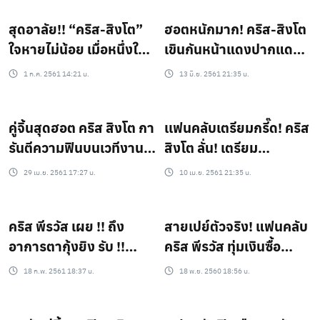
เตอร์
สุดอาลัย!! “คริส-สิงโต”
ฮอตหนักมาก! คริส-สิงโต
ใจหายไม่น้อย เมื่อหนึ่งใน
เขินกันหน้าแดงปากแดง
แฟนคลับของทั้งคู่ต้อง
เพราะแฟนคลับโฟกัสตรง
1 ก.ค. 2561 14:21 น.
13 มิ.ย. 2561 21:35 น.
จากไปอย่างไม่มีวันกลับ
นี้
คู่จิ้นสุดฮอต คริส สิงโต กา
เเฟนคลับเตรียมกรี๊ด! คริส
รันตีความฟินบนเวทีงาน
สิงโต ลั่น! เตรียม
แฟนมีทติ้ง
เซอร์ไพรส์ครั้งใหญ่ เพราะ
29 เม.ย. 2561 17:27 น.
10 เม.ย. 2561 21:35 น.
อะไรมาฟัง!?
คริส พีรวัส เผย !! ถึง
สายเปย์ตัวจริง! แฟนคลับ
อาการตากุ้งยิง รับ !!
คริส พีรวัส ทุ่มเงินซื้อ
สิงโต มีเป็นห่วง
โฆษณาบิลบอร์ด กลาง
18 ก.พ. 2561 18:37 น.
18 พ.ย. 2560 18:56 น.
ไทม์สแควร์ เซอร์ไพรส์วัน
รับปริญญา!