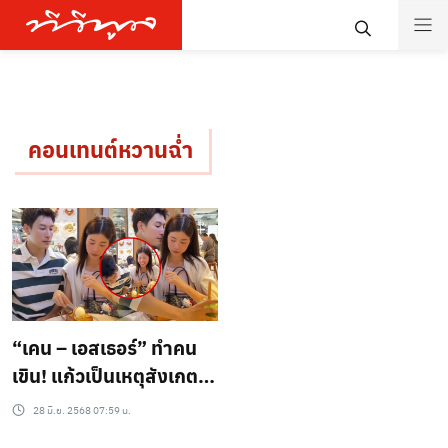
คอนเทนต์หวานฉ่ำ
“เคน – เอสเธอร์” ทำคน
เขิน! แก้วเป็นเหตุสังเกตได้
จังหวะนี้ไม่ได้ตั้งใจ แต่ใจ
28 มิ.ย. 2568 07:59 น.
มันไปแล้ววว!