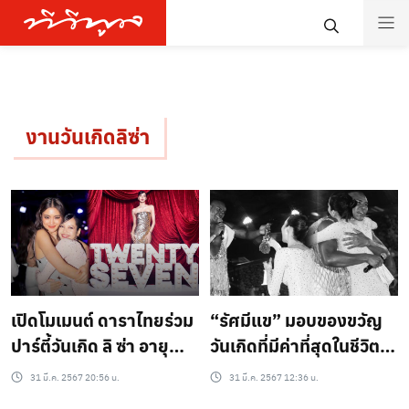
งานวันเกิดลิซ่า
เปิดโมเมนต์ ดาราไทยร่วม
“รัศมีแข” มอบของขวัญ
ปาร์ตี้วันเกิด ลิ ซ่า อายุ
วันเกิดที่มีค่าที่สุดในชีวิตให้
ครบ 27 ปี..?
ลิซ่า พอรู้ที่มาแล้วน้ำตาจะ
31 มี.ค. 2567 20:56 น.
31 มี.ค. 2567 12:36 น.
ไหล !