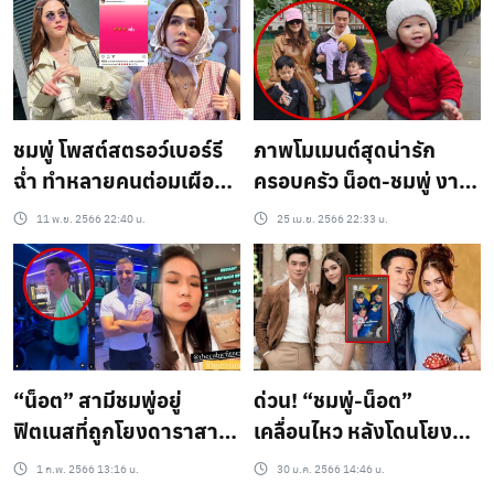
ชมพู่ โพสต์สตรอว์เบอร์รี
ภาพโมเมนต์สุดน่ารัก
ฉ่ำ ทำหลายคนต่อมเผือก
ครอบครัว น็อต-ชมพู่ งาน
กระตุก!
นี้แอบิเกลจอยสุด!
11 พ.ย. 2566 22:40 น.
25 เม.ย. 2566 22:33 น.
“น็อต” สามีชมพู่อยู่
ด่วน! “ชมพู่-น็อต”
ฟิตเนสที่ถูกโยงดาราสาว
เคลื่อนไหว หลังโดนโยง
กาละแมร์ โพสต์ข้อความ
เม้าธ์สามีนางเอกมีบ้าน
1 ก.พ. 2566 13:16 น.
30 ม.ค. 2566 14:46 น.
แบบนี้
เล็ก