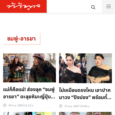
ชมพู่-อารยา
แม่ก็คือแม่! ส่องลุค “ชมพู่
ไม่เหมือนตรงไหน เอาปาก
อารยา” ตะลุยหิมะญี่ปุ่น
มาวง “ปิงปอง” พร้อมทั้ง
แฟชั่นนิสต้าตัวแม่จัดเต็ม
ชุด ทั้งผมรวจเร็วทันใจ
25 ก.พ. 2569 11:12 น.
17 พ.ค. 2567 15:46 น.
หนาวแค่ไหนก็ทำอะไรแม่
ลุค3 ของแม่ชม มาแล้วจ้า