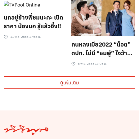
นกอยู่ข้างพี่ชมนะคะ เปิด
ราคา น้องนก รู้แล้วอึ้ง!!
11 พ.ย. 2565 17:55 น.
คนหลงเมีย2022 “น็อต”
ตปท. ไม่มี “ชมพู่” ใจว้าวุ่น
โพสต์แคปชั่นเด็ด บอกเลย
5 พ.ย. 2565 13:05 น.
อิจ!
ดูเพิ่มเติม