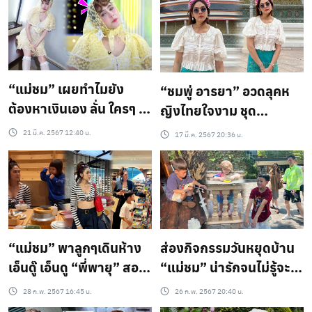
ไม่ได้!
าาา!
“แม่ชม” เผยทำไมยัง
“ชมพู่ อารยา” อวดลุคห
ต้องหาเงินเอง ลั่น ใครๆ ก็
ญิงไทยใจงาม ชุด
อยากสบาย ถูกป่ะ แต่…
เรียบร้อยเข้าวัดทำบุญ
21 มี.ค. 2567 12:40 น.
17 มี.ค. 2567 20:36 น.
แถมแซวตัวเอง ”อย่างกับ
ผ้าพับไว้“
“แม่ชม” พาลูกๆเดินห้าง
ส่องกิจกรรมวันหยุดบ้าน
เอ็นดู๊ เอ็นดู “พี่พายุ” สอน
“แม่ชม” น่ารักจนไม่รู้จะ
ท่าให้ “น้องเกล” เต้น
โฟกัสใครก่อนเลยจ้า
28 ก.พ. 2567 16:45 น.
26 ก.พ. 2567 20:40 น.