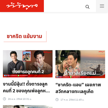
ชาคริต แย้มงาม
งานนี้มีลุ้น!! ตั้งตารอลูก
“ชาคริต-แอน” เผยภาพ
คนที่ 2 ของคุณพ่อลูกหนึ่ง
สวีทกลางทะเลภูเก็ต
“ชาคริต แย้มนาม”
26 พ.ย. 2564 10:31 น.
17 ก.พ. 2564 11:45 น.