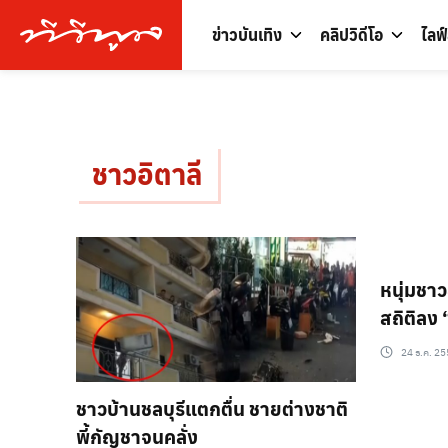
ข่าวบันเทิง
คลิปวิดีโอ
ไลฟ
ชาวอิตาลี
หนุ่มชาว
สถิติลง
Records
24 ธ.ค. 25
ลงบนกรว
ชาวบ้านชลบุรีแตกตื่น ชายต่างชาติ
พี้กัญชาจนคลั่ง