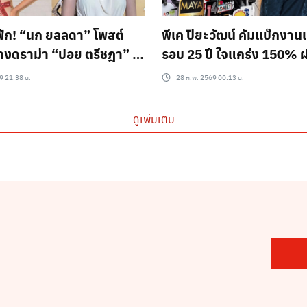
่พัก! “นก ยลลดา” โพสต์
พีเค ปิยะวัฒน์ คัมแบ๊กงา
งดราม่า “ปอย ตรีชฎา” ชี้
รอบ 25 ปี ใจแกร่ง 150% 
อยู่ที่อคติ
ชาวเน็ตที่ตามแซะ “สองปี
69 21:38 น.
28 ก.พ. 2569 00:13 น.
เถอะ” ลั่นไม่ขอพูดถึงอดีต
ดูเพิ่มเติม