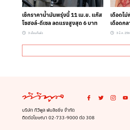
เช็กราคาน้ำมันพรุ่งนี้ 11 เม.ย. แก๊ส
เดือดไม
โซฮอล์-ดีเซล ลดแรงสูงสุด 6 บาท
เดือดกลา
ชัดปัญหา
3 เดือนที่แล้ว
3 มี.ค. 25
บริษัท ทีวีพูล พับลิชชิ่ง จำกัด
ติดต่อโฆษณา 02-733-9000 ต่อ 308