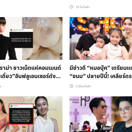
อพระแก้ว ลั่นแรง ระวังเวร
กราบตีxกูหรอ ?
19 วันที่แล้ว
อาจจะตกที่ครอบครัว ตกที่
ราม่า ชาวเน็ตแห่คอมเมนต์
มีข่าวดี “หมอบุ๊ค” เตรียมแ
เดี่ยว”อินฟลูเอนเซอร์ดัง
“ขนม” ปลายปีนี้! เคลียร์ด
งคุดคัดเป็น สิ่งเดียวที่งง
“เทศกาลรถตู้” โยงปมกับอ
้ว
2 เดือนที่แล้ว
้บนโลกทำไม รสชาติอุบาทว์”
พร้อมตั้งทนายฟ้องชาวเน็ต 
ความเป็นส่วนตัว