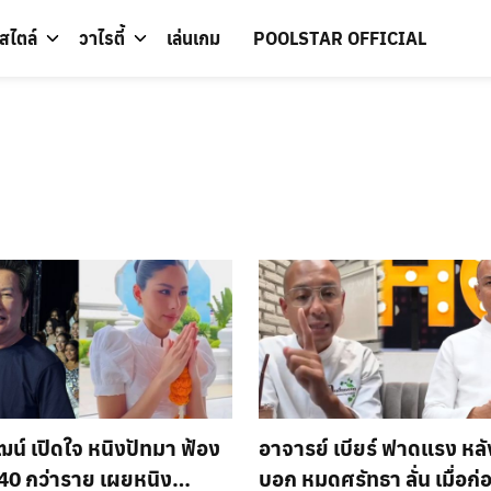
์สไตล์
วาไรตี้
เล่นเกม
POOLSTAR OFFICIAL
น์ เปิดใจ หนิงปัทมา ฟ้อง
อาจารย์ เบียร์ ฟาดแรง หล
 40 กว่าราย เผยหนิง
บอก หมดศรัทธา ลั่น เมื่อก