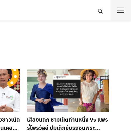
ังชาวเน็ต
เสียงแตก ชาวเน็ตท่านหนึ่ง Vs แพร
่อนเคย
รี่ไพรวัลย์ ปมเด็กขับรถชนพระ