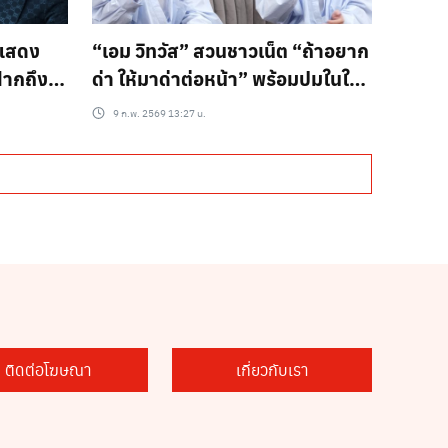
นแสดง
“เอม วิทวัส” สวนชาวเน็ต “ถ้าอยาก
ฝากถึง
ด่า ให้มาด่าต่อหน้า” พร้อมปมในใจ!
แล้วพอ
โดนดารารุ่นพี่พูดใส่หน้าว่าเป็น
9 ก.พ. 2569 13:27 น.
คนรัก
“ดาราเกรดซี”
ติดต่อโฆษณา
เกี่ยวกับเรา