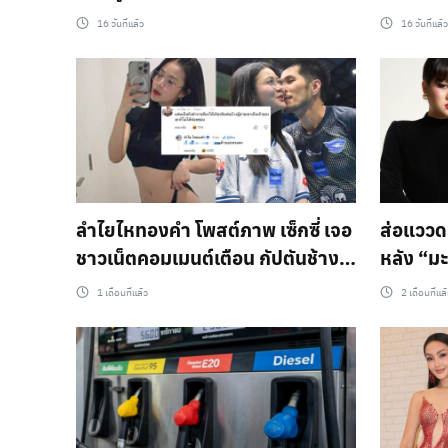
ขมา และ ขอโทษ หนิงปัทมา ปมคอม
สาบานต่
16 วันที่แล้ว
16 วันที่แล้ว
เมนต์แรงจนโดนฟ้อง หมิ่นประมาท
กรรมมัน
ด้วยการโฆษณา
ลูก
ลำไยไหทองคำ โพสต์ภาพ เซ็กซี่ เจอ
ส่อแววด
ชาวเน็ตคอมเมนต์เตือน กัปตันช้าง
หลัง “มะ
เป็นตำรวจ ให้เกียรติบ้าง ผู้ชายเขา
โพสต์ “มั
1 เดือนที่แล้ว
2 เดือนที่แล
ไม่ชอบ เจอสวนกลับนิ่มๆ เค้าบอก
ว่า มีไว
หรอคะ ?