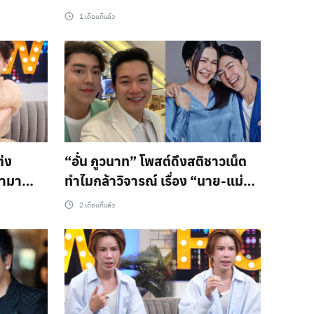
มรณภาพ 10 รูป
1 เดือนที่แล้ว
ต่ง
“อั๋น ภูวนาท” โพสต์ดึงสติชาวเน็ต
รามา
ทำไมกล้าวิจารณ์ เรื่อง “นาย-แม่
ดีตสามี
หมู” โดยใช้คำว่า “เนรคุณ
2 เดือนที่แล้ว
รุกล้ำ!
อกตัญญู“ ทั้งๆที่ไม่ใช่เรื่องของเรา
เชื่อทุกอย่างจะลงเอยด้วยดี เมื่อถึง
เวลา