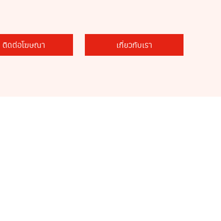
ติดต่อโฆษณา
เกี่ยวกับเรา