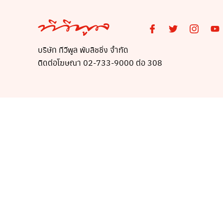
บริษัท ทีวีพูล พับลิชชิ่ง จำกัด
ติดต่อโฆษณา 02-733-9000 ต่อ 308