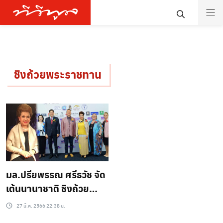
ชิงถ้วยพระราชทาน
มล.ปรียพรรณ ศรีธวัช จัด
เต้นนานาชาติ ชิงถ้วย
สมเด็จพระกนิษฐาฯ พร้อม
27 มี.ค. 2566 22:38 น.
ทุนไปแข่งขันต่อที่