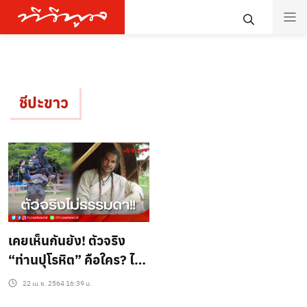
ชีปะขาว
เคยเห็นกันยัง! ตัวจริง
“ท่านปุโรหิต” คือใคร? ไม่
ธรรมดา?!
22 เม.ย. 2564 16:39 น.