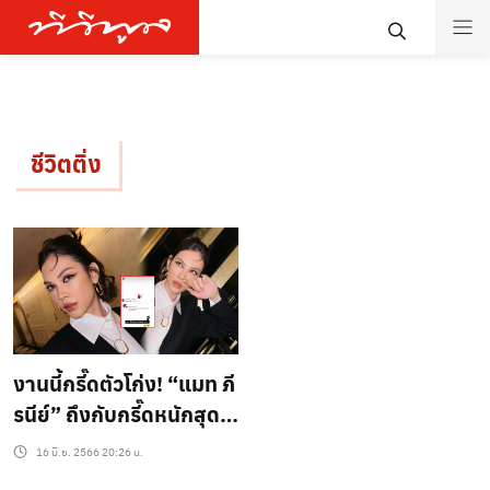
ชีวิตติ่ง
งานนี้กรี๊ดตัวโก่ง! “แมท ภี
รนีย์” ถึงกับกรี๊ดหนักสุดๆ
ดีใจมาก หลังคนที่ปลื้มมา
16 มิ.ย. 2566 20:26 น.
เข้าคอมเมนต์ (ชมคลิป)