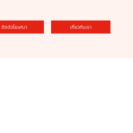
ติดต่อโฆษณา
เกี่ยวกับเรา