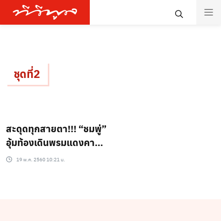
ชุดที่2
สะดุดทุกสายตา!!! “ชมพู่”
อุ้มท้องเดินพรมแดงคานส์
วันที่ 2 เรียบหรูดูแพง!!
19 พ.ค. 2560 10:21 น.